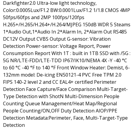
Darkfighter2.0 Ultra-low light technology,
Color:0.0005Lux/F1.2 BW:0.0001Lux/F1.2 1/1.8 CMOS 4MP
50fps/60fps and 2MP 100fps/120fps
H.265+/H.265/H.264+/H.264/MJPEG 150dB WDR 5 Steams
1*Audio Out,1*Audio In 2*Alarm In, 2*Alarm Out RS485
DC12V Output CVBS Output G-sensor: Vibration
Detection Power-sensor: Voltage Report, Power
Consumption Report With 1T : built in 1TB SSD with /5G :
5G NR/LTE-FDD/LTE-TDD IP67/IK10/NEMA 4X -Y -40 °C
to 60 °C -40 °F to 140 °F Front Window Heater: Demist, 6-
132mm model: De-icing EN50121-4 PVC Free TPM 2.0
FIPS 140-2 level 2 and CC EAL4+ certified Perimeter
Detection Face Capture/Face Comparison Multi-Target-
Type Detection with ShotN Multi-Dimension People
Counting Queue Management/Heat Map/Regional
People Counting/ON,OFF Duty Detection AIOP/PPE
Detection Metadata:Perimeter, Face, Multi-Target-Type
Detection