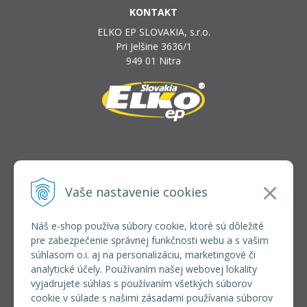
KONTAKT
ELKO EP SLOVAKIA, s.r.o.
Pri Jelšine 3636/1
949 01 Nitra
INFOLINKA
elkoep@elkoep.sk
Vaše nastavenie cookies
+421 37 6586 731
+421 907 982 328
Náš e-shop používa súbory cookie, ktoré sú dôležité
pre zabezpečenie správnej funkčnosti webu a s vašim
VŠETKO O NÁKUPE
súhlasom o.i. aj na personalizáciu, marketingové či
REGISTRÁCIA VEĽKOOBCHOD
analytické účely. Používaním našej webovej lokality
Formulár na odsúpenie od zmluvy
vyjadrujete súhlas s používaním všetkých súborov
Doprava a platba
cookie v súlade s našimi zásadami používania súborov