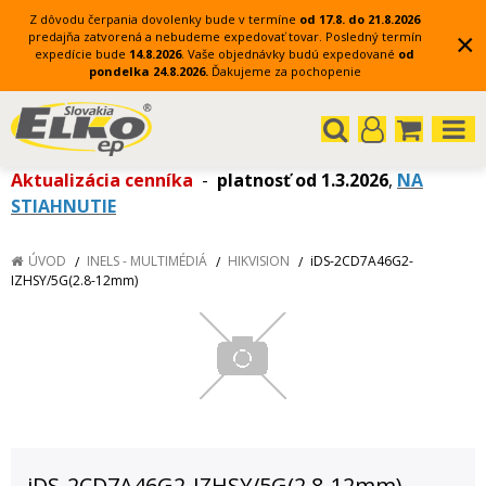
Z dôvodu čerpania dovolenky bude v termíne
od 17.8. do 21.8.2026
×
predajňa zatvorená a nebudeme expedovať tovar.
Posledný termín
expedície bude
14.8.2026
.
Vaše objednávky budú expedované
od
pondelka 24.8.2026.
Ďakujeme za pochopenie
Aktualizácia cenníka
-
platnosť od 1.3.2026
,
NA
STIAHNUTIE
ÚVOD
INELS - MULTIMÉDIÁ
HIKVISION
iDS-2CD7A46G2-
IZHSY/5G(2.8-12mm)
iDS-2CD7A46G2-IZHSY/5G(2.8-12mm)