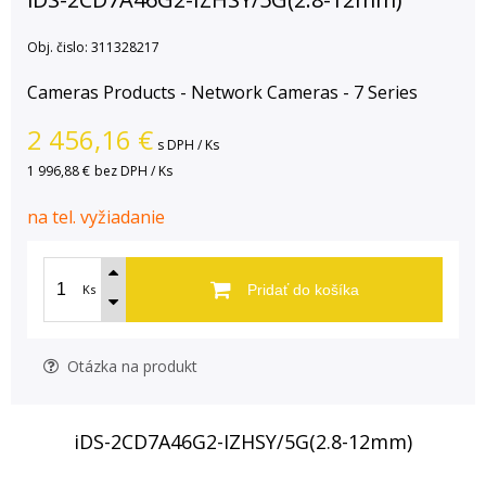
Obj. čislo:
311328217
Cameras Products - Network Cameras - 7 Series
2 456,16
€
s DPH / Ks
1 996,88 €
bez DPH / Ks
na tel. vyžiadanie
Ks
Pridať do košíka
Otázka na produkt
iDS-2CD7A46G2-IZHSY/5G(2.8-12mm)