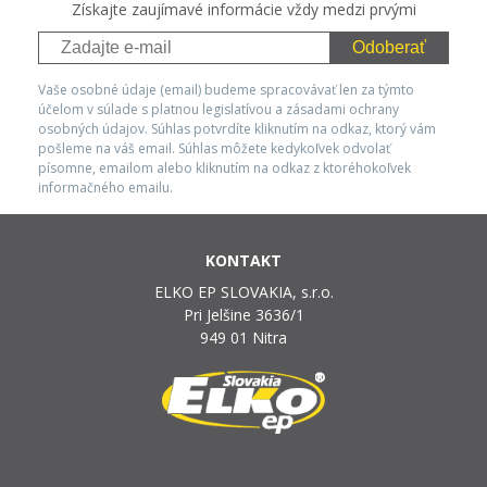
Získajte zaujímavé informácie vždy medzi prvými
Odoberať
Vaše osobné údaje (email) budeme spracovávať len za týmto
účelom v súlade s platnou legislatívou a zásadami ochrany
osobných údajov. Súhlas potvrdíte kliknutím na odkaz, ktorý vám
pošleme na váš email. Súhlas môžete kedykoľvek odvolať
písomne, emailom alebo kliknutím na odkaz z ktoréhokoľvek
informačného emailu.
KONTAKT
ELKO EP SLOVAKIA, s.r.o.
Pri Jelšine 3636/1
949 01 Nitra