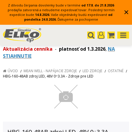
Z dôvodu čerpania dovolenky bude v termíne
od 17.8. do 21.8.2026
×
predajňa zatvorená a nebudeme expedovať tovar.
Posledný termín
expedície bude
14.8.2026
.
Vaše objednávky budú expedované
od
pondelka 24.8.2026.
Ďakujeme za pochopenie
Aktualizácia cenníka
-
platnosť od 1.3.2026
,
NA
STIAHNUTIE
ÚVOD
MEAN WELL - NAPÁJACIE ZDROJE
LED ZDROJE
OSTATNÉ
HBG-160-48AB zdroj LED, 48V 0÷3.3A - Zdroje pre LED
HBG-160-48AB zdroj LED, 48V 0÷3.3A -