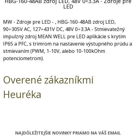
HBG-160-48AB zdroj LED, 48V 0÷3.3A - Zdroje pre
LED
MW - Zdroje pre LED - , HBG-160-48AB zdroj LED,
90÷305V AC, 127÷431V DC, 48V 0÷3.3A - Stmievatežný
impulzný zdroj MEAN WELL pre LED aplikácie s krytím
IP65 a PFC, s trimrom na nastavenie výstupného prúdu a
stmievaním (PWM, 1-10V, alebo 10-100kOhm
potenciometrom).
Overené zákazníkmi
Heuréka
NAJDÔLEŽITEJŠIE NOVINKY PRIAMO NA VÁŠ EMAIL