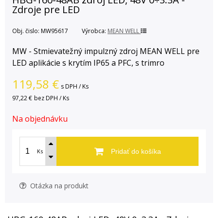
Zdroje pre LED
Obj. čislo:
MW95617
Výrobca:
MEAN WELL
MW - Stmievatežný impulzný zdroj MEAN WELL pre
LED aplikácie s krytím IP65 a PFC, s trimro
119,58
€
s DPH / Ks
97,22 €
bez DPH / Ks
Na objednávku
Ks
Pridať do košíka
Otázka na produkt