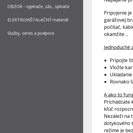
OBZOR - vypínače, zás., spínače
Pripojenie j
garážovej br
ELEKTROINŠTALAČNÝ materiál
počítač, kábl
Služby, servis a podpora
okamžite ...
Jednoduché a
Pripojte š
Vložte ka
Ukladanie
Rovnako ľa
A ako to fun
Prichádzate k
kľúč rozpozná
Nezáleží na 
dotykového t
režime je be