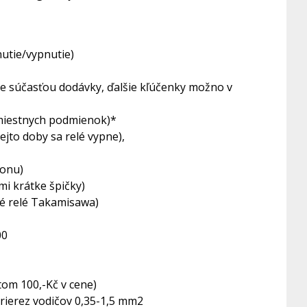
utie/vypnutie)
 je súčasťou dodávky, ďalšie kľúčenky možno v
d miestnych podmienok)*
jto doby sa relé vypne),
honu)
mi krátke špičky)
ké relé Takamisawa)
00
tom 100,-Kč v cene)
prierez vodičov 0,35-1,5 mm2