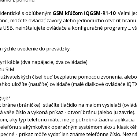
e identické s obľúbeným
GSM kľúčom iQGSM-R1-10
: Veľmi j
áne, môžete ovládať závory alebo jednoducho otvoriť bránu
e USB, neinštalujete ovládače a konfiguračné programy ... vše
 rýchle uvedenie do prevádzky:
tyri káble (dva napájacie, dva ovládacie)
rtu SIM
 užívateľských čísel buď bezplatne pomocou zvonenia, aleb
hko uložíte (naučíte) ovládače (malé diaľkové ovládače iQT
guje?
 bráne (bráničke), stlačíte tlačidlo na malom vysielači (ovl
 vaše číslo a vykoná príkaz - otvorí bránu (alebo ju zavrie).
tom, aký typ telefónu máte, nie je potrebná žiadna aplikác
elefónu s akýmkoľvek operačným systémom ako z klasického
zpečné - príkaz môže vydať len známe telefónne číslo. Nezn