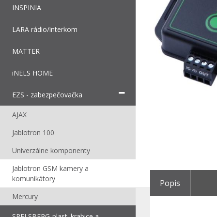
INSPINIA
LARA rádio/interkom
MATTER
iNELS HOME
EZS - zabezpečovačka
AJAX
Jablotron 100
Univerzálne komponenty
Jablotron GSM kamery a
komunikátory
Popis
Mercury
SPELSBERG-plast. krabice a