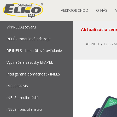
VEĽKOOBCHOD
O NÁS
VÝPREDAJ tovaru
Aktualizácia cen
RELÉ - modulové prístroje
ÚVOD
EZS - Z
RF iNELS - bezdrôtové ovládanie
Vypínače a zásuvky EFAPEL
Inteligentná domácnosť - iNELS
iNELS GRMS
iNELS - multimédiá
iNELS - príslušenstvo