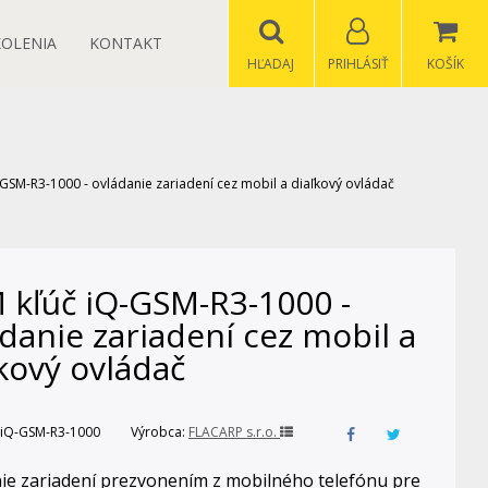
KOLENIA
KONTAKT
HĽADAJ
PRIHLÁSIŤ
KOŠÍK
GSM-R3-1000 - ovládanie zariadení cez mobil a diaľkový ovládač
 kľúč iQ-GSM-R3-1000 -
danie zariadení cez mobil a
kový ovládač
iQ-GSM-R3-1000
Výrobca:
FLACARP s.r.o.
ie zariadení prezvonením z mobilného telefónu pre