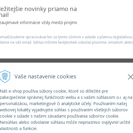
ežitejšie novinky priamo na
ail
 zaujímavé informácie vždy medzi prvými
mail) budeme spracovávať len za týmto účelom v súlade s platnou legislatívou
šleme na váš email. Súhlas môžete kedykoľvek odvolať písomne, emailom alebo
Infolinka
Vaše nastavenie cookies
r.o.
elkoep@elkoep.sk
+421 37 6586 731
Náš e-shop používa súbory cookie, ktoré sú dôležité pre
+421 907 982 328
zabezpečenie správnej funkčnosti webu a s vašim súhlasom o.i. aj na
personalizáciu, marketingové či analytické účely. Používaním našej
webovej lokality vyjadrujete súhlas s používaním všetkých súborov
cookie v súlade s našimi zásadami používania súborov cookie.
Nesúhlas alebo odvolanie súhlasu môže nepriaznivo ovplyvniť určité
vlastnosti a funkcie.