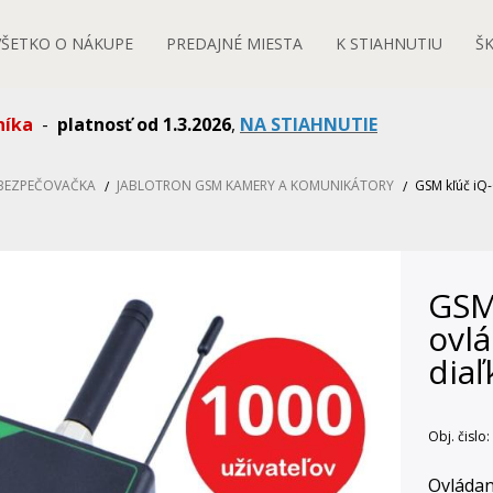
VŠETKO O NÁKUPE
PREDAJNÉ MIESTA
K STIAHNUTIU
Š
níka
-
platnosť od 1.3.2026
,
NA STIAHNUTIE
ABEZPEČOVAČKA
JABLOTRON GSM KAMERY A KOMUNIKÁTORY
GSM kľúč iQ-
GSM
ovlá
diaľ
Obj. čislo:
Ovládan