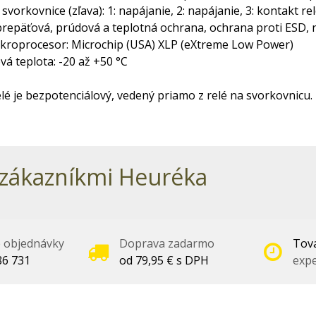
svorkovnice (zľava): 1: napájanie, 2: napájanie, 3: kontakt rel
repäťová, prúdová a teplotná ochrana, ochrana proti ESD, n
mikroprocesor: Microchip (USA) XLP (eXtreme Low Power)
á teplota: -20 až +50 °C
lé je bezpotenciálový, vedený priamo z relé na svorkovnicu.
zákazníkmi Heuréka
é objednávky
Doprava zadarmo
Tova
86 731
od 79,95 € s DPH
expe