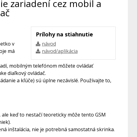
e zariadení cez mobil a
dač
Prílohy na stiahnutie
šetko v
návod
oje má
návod/aplikácia
 Nevadí, mobilným telefónom môžete ovládať
ke diaľkový ovládač.
anie a kľúče) sú úplne nezávislé. Používajte to,
, ale keď to nestačí teoreticky môže tento GSM
iek).
ná inštalácia, nie je potrebná samostatná skrinka.