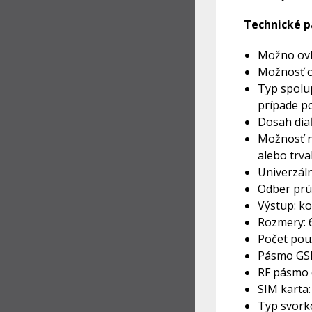
Technické 
Možno ovl
Možnosť o
Typ spolup
prípade p
Dosah diaľ
Možnosť na
alebo trva
Univerzáln
Odber prúd
Výstup: ko
Rozmery: 
Počet použ
Pásmo GSM
RF pásmo 
SIM karta:
Typ svorko