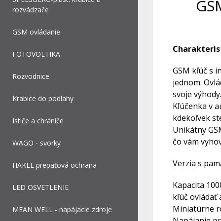
GSM
rozvádzače
GSM ovládanie
Charakteris
FOTOVOLTIKA
GSM kľúč s i
Rozvodnice
jednom. Ovlá
svoje výhody
Krabice do podlahy
Kľúčenka v au
kdekoľvek st
Ističe a chrániče
Unikátny GSM
čo vám vyhov
WAGO - svorky
Verzia s pam
HAKEL prepäťová ochrana
Kapacita 100
LED OSVETLENIE
kľúč ovládať
Miniatúrne r
MEAN WELL - napájacie zdroje
Napájanie p