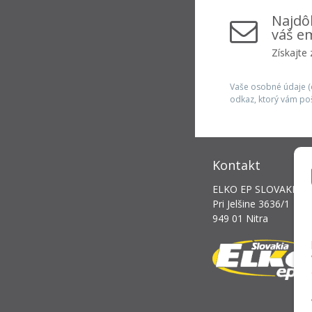
Najdôl
váš em
Získajte
Vaše osobné údaje (e
odkaz, ktorý vám po
Kontakt
ELKO EP SLOVAKIA, s.
Pri Jelšine 3636/1
949 01 Nitra