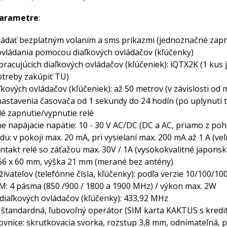
parametre
:
ádať bezplatným volaním a sms príkazmi (jednoznačné zapn
vládania pomocou diaľkových ovládačov (kľúčenky)
racujúcich diaľkových ovládačov (kľúčeniek): iQTX2K (1 kus
otreby zakúpiť TU)
kových ovládačov (kľúčeniek): až 50 metrov (v závislosti o
stavenia časovača od 1 sekundy do 24 hodín (po uplynutí te
lé zapnutie/vypnutie relé
e napájacie napätie: 10 - 30 V AC/DC (DC a AC, priamo z po
u: v pokoji max. 20 mA, pri vysielaní max. 200 mA až 1 A (veľ
ntakt relé so záťažou max. 30V / 1A (vysokokvalitné japons
66 x 60 mm, výška 21 mm (merané bez antény)
ívateľov (telefónne čísla, kľúčenky): podľa verzie 10/100/10
: 4 pásma (850 /900 / 1800 a 1900 MHz) / výkon max. 2W
diaľkových ovládačov (kľúčenky): 433,92 MHz
 štandardná, ľubovoľný operátor (SIM karta KAKTUS s kredi
vnice: skrutkovacia svorka, rozstup 3,8 mm, odnímateľná, 