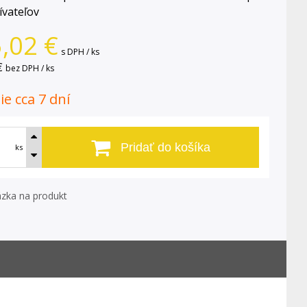
ívateľov
,02
€
s DPH / ks
€
bez DPH / ks
e cca 7 dní
Pridať do košíka
ks
zka na produkt