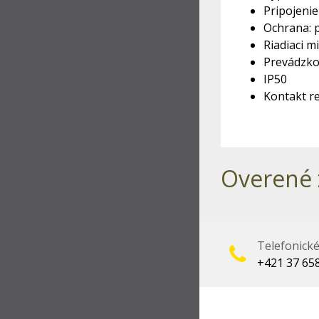
Pripojenie 
Ochrana: p
Riadiaci 
Prevádzkov
IP50
Kontakt re
Overené 
Telefonick
+421 37 65