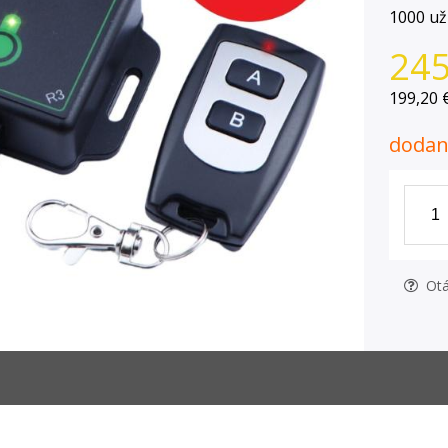
1000 už
245
199,20 
dodani
Otá