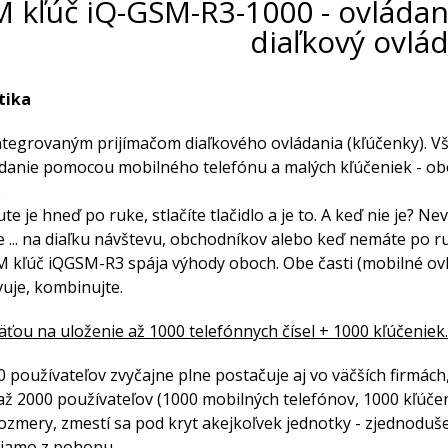
 kľúč iQ-GSM-R3-1000 - ovládani
diaľkový ovlá
tika
ntegrovaným prijímačom diaľkového ovládania (kľúčenky). V
danie pomocou mobilného telefónu a malých kľúčeniek - ob
.
te je hneď po ruke, stlačíte tlačidlo a je to. A keď nie je?
e ... na diaľku návštevu, obchodníkov alebo keď nemáte po ru
 kľúč iQGSM-R3 spája výhody oboch. Obe časti (mobilné ovlád
uje, kombinujte.
äťou na uloženie až 1000 telefónnych čísel + 1000 kľúčeniek.
0 používateľov zvyčajne plne postačuje aj vo väčších firmách
 až 2000 používateľov (1000 mobilných telefónov, 1000 kľúčen
ozmery, zmestí sa pod kryt akejkoľvek jednotky - zjednoduše
riamo z pohonu.