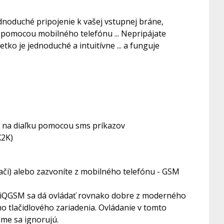
ednoduché pripojenie k vašej vstupnej bráne,
 pomocou mobilného telefónu ... Nepripájate
tko je jednoduché a intuitívne ... a funguje
o na diaľku pomocou sms príkazov
X2K)
ádači) alebo zazvoníte z mobilného telefónu - GSM
ia. iQGSM sa dá ovládať rovnako dobre z moderného
 tlačidlového zariadenia. Ovládanie v tomto
áme sa ignorujú.