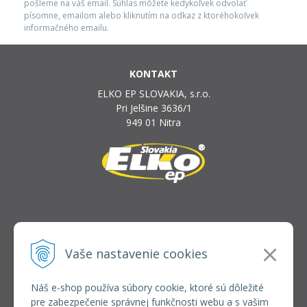
pošleme na váš email. Súhlas môžete kedykoľvek odvolať
písomne, emailom alebo kliknutím na odkaz z ktoréhokoľvek
informačného emailu.
KONTAKT
ELKO EP SLOVAKIA, s.r.o.
Pri Jelšine 3636/1
949 01 Nitra
INFOLINKA
elkoep@elkoep.sk
Vaše nastavenie cookies
+421 37 6586 731
+421 907 982 328
Náš e-shop používa súbory cookie, ktoré sú dôležité
pre zabezpečenie správnej funkčnosti webu a s vašim