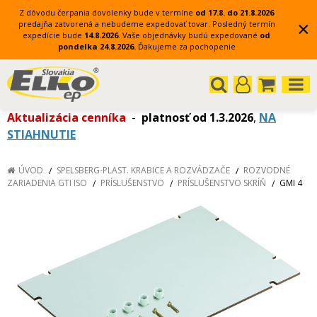
Z dôvodu čerpania dovolenky bude v termíne
od 17.8. do 21.8.2026
×
predajňa zatvorená a nebudeme expedovať tovar.
Posledný termín
expedície bude
14.8.2026
.
Vaše objednávky budú expedované
od
pondelka 24.8.2026.
Ďakujeme za pochopenie
Aktualizácia cenníka
-
platnosť od 1.3.2026
,
NA
STIAHNUTIE
ÚVOD
SPELSBERG-PLAST. KRABICE A ROZVÁDZAČE
ROZVODNÉ
ZARIADENIA GTI ISO
PRÍSLUŠENSTVO
PRÍSLUŠENSTVO SKRÍŇ
GMI 4