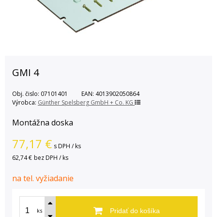
GMI 4
Obj. čislo:
07101401
EAN:
4013902050864
Výrobca:
Günther Spelsberg GmbH + Co. KG
Montážna doska
77,17
€
s DPH / ks
62,74 €
bez DPH / ks
na tel. vyžiadanie
ks
Pridať do košíka