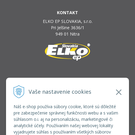
KONTAKT
ELKO EP SLOVAKIA, s.r.o.
Pri Jelšine 3636/1
949 01 Nitra
INFOLINKA
elkoep@elkoep.sk
Vaše nastavenie cookies
+421 37 6586 731
+421 907 982 328
Náš e-shop používa súbory cookie, ktoré sú dôležité
pre zabezpečenie správnej funkčnosti webu a s vašim
VŠETKO O NÁKUPE
súhlasom o.i. aj na personalizáciu, marketingové či
REGISTRÁCIA VEĽKOOBCHOD
analytické účely. Používaním našej webovej lokality
Formulár na odsúpenie od zmluvy
vyjadrujete súhlas s používaním všetkých súborov