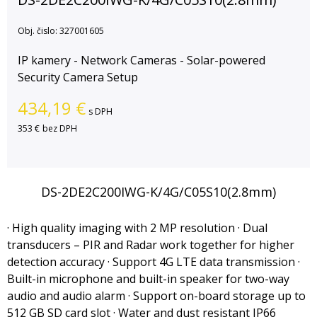
Obj. čislo:
327001605
IP kamery - Network Cameras - Solar-powered
Security Camera Setup
434,19
€
s DPH
353 €
bez DPH
DS-2DE2C200IWG-K/4G/C05S10(2.8mm)
· High quality imaging with 2 MP resolution · Dual
transducers – PIR and Radar work together for higher
detection accuracy · Support 4G LTE data transmission ·
Built-in microphone and built-in speaker for two-way
audio and audio alarm · Support on-board storage up to
512 GB SD card slot · Water and dust resistant IP66