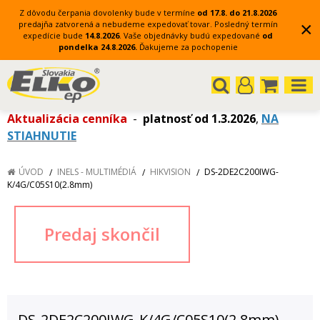
Z dôvodu čerpania dovolenky bude v termíne
od 17.8. do 21.8.2026
×
predajňa zatvorená a nebudeme expedovať tovar.
Posledný termín
expedície bude
14.8.2026
.
Vaše objednávky budú expedované
od
pondelka 24.8.2026.
Ďakujeme za pochopenie
Aktualizácia cenníka
-
platnosť od 1.3.2026
,
NA
STIAHNUTIE
ÚVOD
INELS - MULTIMÉDIÁ
HIKVISION
DS-2DE2C200IWG-
K/4G/C05S10(2.8mm)
DS-2DE2C200IWG-K/4G/C05S10(2.8mm)