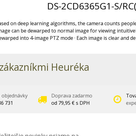
DS-2CD6365G1-S/RC
ased on deep learning algorithms, the camera counts people
mage can be dewarped to normal image for viewing intuitivel
warped into 4-image PTZ mode · Each image is clear and de
zákazníkmi Heuréka
é objednávky
Doprava zadarmo
Tova
86 731
od 79,95 € s DPH
expe
ežitejšie novinky priamo na