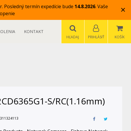
r.
Posledný termín expedície bude
14.8.2026
.
Vaše
×
openie
KOLENIA
KONTAKT
HĽADAJ
PRIHLÁSIŤ
KOŠÍK
2CD6365G1-S/RC(1.16mm)
311324113