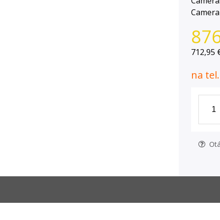
Cameras
Camera
876
712,95 
na tel
Otá