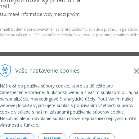
ail
 zaujímavé informácie vždy medzi prvými
mail) budeme spracovávať len za týmto účelom v súlade s platnou legislatívou
šleme na váš email. Súhlas môžete kedykoľvek odvolať písomne, emailom alebo
Infolinka
Vaše nastavenie cookies
r.o.
elkoep@elkoep.sk
+421 37 6586 731
Náš e-shop používa súbory cookie, ktoré sú dôležité pre
+421 907 982 328
zabezpečenie správnej funkčnosti webu a s vašim súhlasom o.i. aj na
personalizáciu, marketingové či analytické účely. Používaním našej
webovej lokality vyjadrujete súhlas s používaním všetkých súborov
cookie v súlade s našimi zásadami používania súborov cookie.
Nesúhlas alebo odvolanie súhlasu môže nepriaznivo ovplyvniť určité
vlastnosti a funkcie.
Nastaviť
Prijať všetky
Odmietnuť všetky