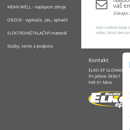
váš em
MEAN WELL - napájacie zdroje
Získajte
OBZOR - vypínače, zás., spínače
Vaše osobné údaje (e
ELEKTROINŠTALAČNÝ materiál
odkaz, ktorý vám po
Služby, servis a podpora
Kontakt
ELKO EP SLOVAKIA, s.
Pri Jelšine 3636/1
949 01 Nitra