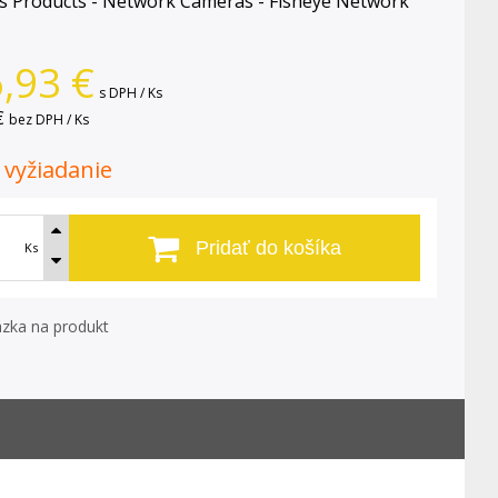
 Products - Network Cameras - Fisheye Network
,93
€
s DPH / Ks
€
bez DPH / Ks
. vyžiadanie
Pridať do košíka
Ks
zka na produkt