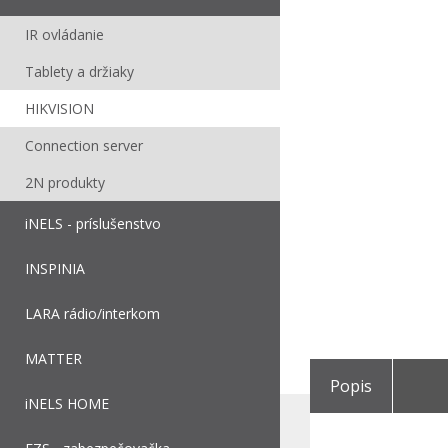
IR ovládanie
Tablety a držiaky
HIKVISION
Connection server
2N produkty
iNELS - príslušenstvo
INSPINIA
LARA rádio/interkom
MATTER
Popis
iNELS HOME