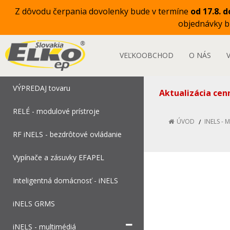
Z dôvodu čerpania dovolenky bude v termíne
od 17.8. d
objednávky 
VEĽKOOBCHOD
O NÁS
VÝPREDAJ tovaru
Aktualizácia cen
RELÉ - modulové prístroje
ÚVOD
INELS - 
RF iNELS - bezdrôtové ovládanie
Vypínače a zásuvky EFAPEL
Inteligentná domácnosť - iNELS
iNELS GRMS
iNELS - multimédiá