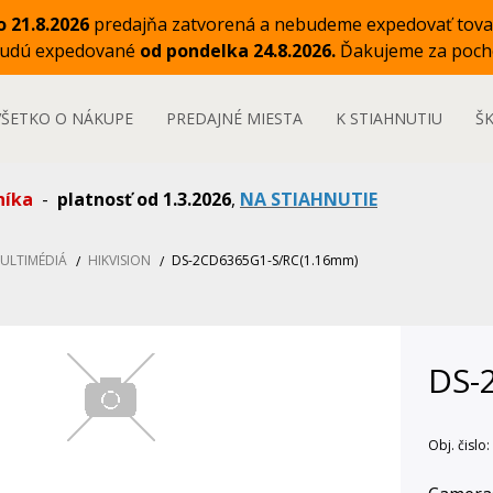
o 21.8.2026
predajňa zatvorená a nebudeme expedovať tova
budú expedované
od pondelka 24.8.2026.
Ďakujeme za poch
VŠETKO O NÁKUPE
PREDAJNÉ MIESTA
K STIAHNUTIU
Š
níka
-
platnosť od 1.3.2026
,
NA STIAHNUTIE
MULTIMÉDIÁ
HIKVISION
DS-2CD6365G1-S/RC(1.16mm)
DS-
Obj. čislo: