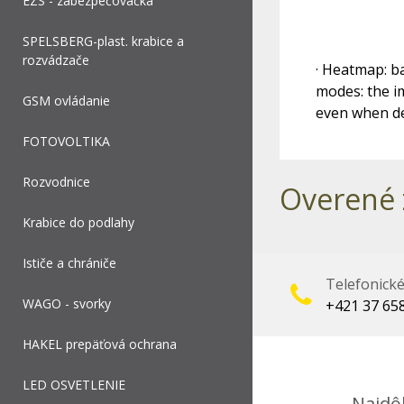
EZS - zabezpečovačka
SPELSBERG-plast. krabice a
rozvádzače
· Heatmap: b
modes: the i
GSM ovládanie
even when de
FOTOVOLTIKA
Rozvodnice
Overené 
Krabice do podlahy
Ističe a chrániče
Telefonick
WAGO - svorky
+421 37 65
HAKEL prepäťová ochrana
LED OSVETLENIE
Najdôl