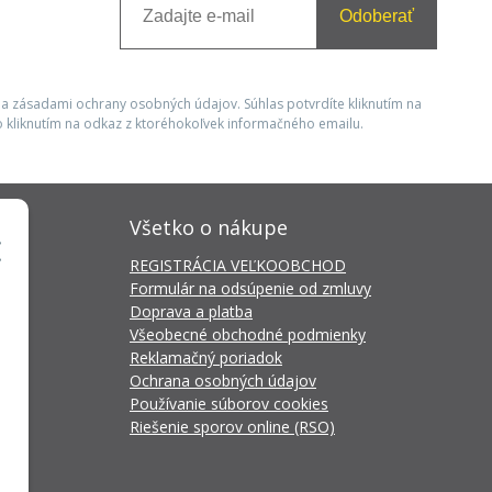
Odoberať
 a zásadami ochrany osobných údajov. Súhlas potvrdíte kliknutím na
 kliknutím na odkaz z ktoréhokoľvek informačného emailu.
Všetko o nákupe
REGISTRÁCIA VEĽKOOBCHOD
Formulár na odsúpenie od zmluvy
Doprava a platba
Všeobecné obchodné podmienky
Reklamačný poriadok
Ochrana osobných údajov
Používanie súborov cookies
Riešenie sporov online (RSO)