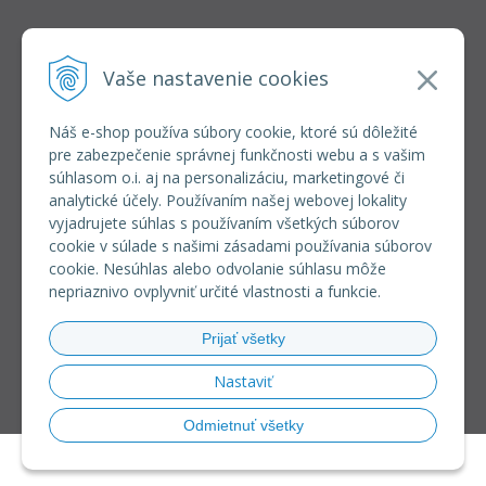
INFOLINKA
elkoep@elkoep.sk
Vaše nastavenie cookies
+421 37 6586 731
+421 907 982 328
Náš e-shop používa súbory cookie, ktoré sú dôležité
pre zabezpečenie správnej funkčnosti webu a s vašim
VŠETKO O NÁKUPE
súhlasom o.i. aj na personalizáciu, marketingové či
REGISTRÁCIA VEĽKOOBCHOD
analytické účely. Používaním našej webovej lokality
Formulár na odsúpenie od zmluvy
vyjadrujete súhlas s používaním všetkých súborov
Doprava a platba
cookie v súlade s našimi zásadami používania súborov
Všeobecné obchodné podmienky
cookie. Nesúhlas alebo odvolanie súhlasu môže
Reklamačný poriadok
nepriaznivo ovplyvniť určité vlastnosti a funkcie.
Ochrana osobných údajov
Používanie súborov cookies
Prijať všetky
Riešenie sporov online (RSO)
Nastaviť
Odmietnuť všetky
© 2026 eshop ELKO EP SLOVAKIA •
NextShop
&
e-shop Pohoda Connector
by
NextCom s.r.o.