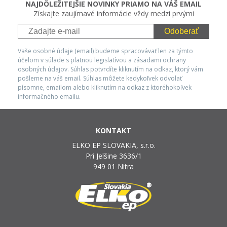
NAJDÔLEŽITEJŠIE NOVINKY PRIAMO NA VÁŠ EMAIL
Získajte zaujímavé informácie vždy medzi prvými
Odoberať
Vaše osobné údaje (email) budeme spracovávať len za týmto
účelom v súlade s platnou legislatívou a zásadami ochrany
osobných údajov. Súhlas potvrdíte kliknutím na odkaz, ktorý vám
pošleme na váš email. Súhlas môžete kedykoľvek odvolať
písomne, emailom alebo kliknutím na odkaz z ktoréhokoľvek
informačného emailu.
KONTAKT
ELKO EP SLOVAKIA, s.r.o.
Pri Jelšine 3636/1
949 01 Nitra