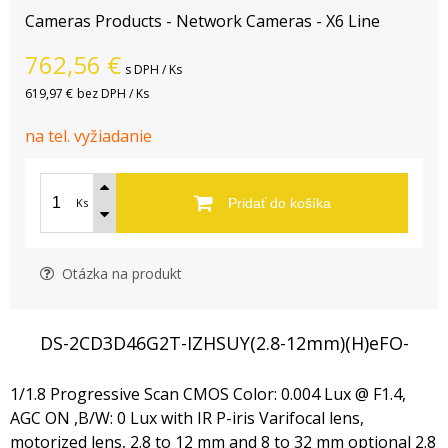
Cameras Products - Network Cameras - X6 Line
762,56
€
s DPH / Ks
619,97 €
bez DPH / Ks
na tel. vyžiadanie
Ks
Pridať do košíka
Otázka na produkt
DS-2CD3D46G2T-IZHSUY(2.8-12mm)(H)eFO-
1/1.8 Progressive Scan CMOS Color: 0.004 Lux @ F1.4,
AGC ON ,B/W: 0 Lux with IR P-iris Varifocal lens,
motorized lens, 2.8 to 12 mm and 8 to 32 mm optional 2.8