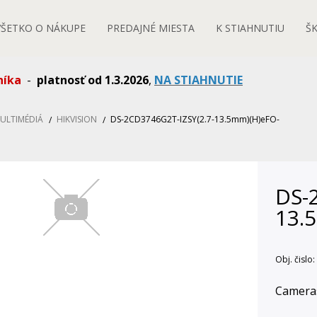
VŠETKO O NÁKUPE
PREDAJNÉ MIESTA
K STIAHNUTIU
Š
níka
-
platnosť od 1.3.2026
,
NA STIAHNUTIE
MULTIMÉDIÁ
HIKVISION
DS-2CD3746G2T-IZSY(2.7-13.5mm)(H)eFO-
DS-
13.
Obj. čislo:
Cameras