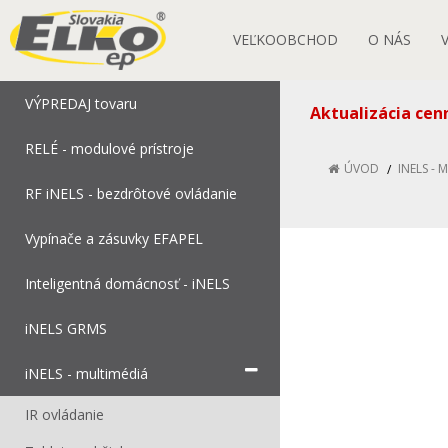
VEĽKOOBCHOD
O NÁS
VÝPREDAJ tovaru
Aktualizácia cen
RELÉ - modulové prístroje
ÚVOD
INELS - 
RF iNELS - bezdrôtové ovládanie
Vypínače a zásuvky EFAPEL
Inteligentná domácnosť - iNELS
iNELS GRMS
iNELS - multimédiá
IR ovládanie