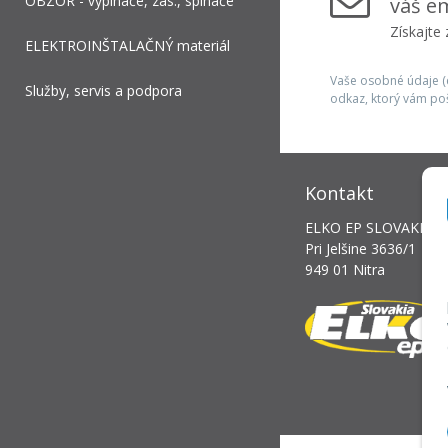
OBZOR - vypínače, zás., spínače
váš em
Získajte
ELEKTROINŠTALAČNÝ materiál
Vaše osobné údaje (e
Služby, servis a podpora
odkaz, ktorý vám po
Kontakt
ELKO EP SLOVAKIA, s.
Pri Jelšine 3636/1
949 01 Nitra