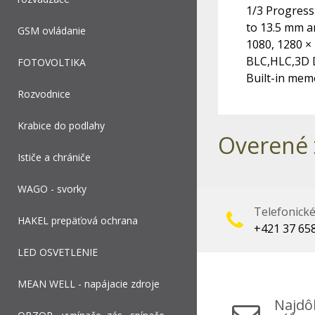
1/3 Progressi
to 13.5 mm an
GSM ovládanie
1080, 1280 ×
BLC,HLC,3D 
FOTOVOLTIKA
Built-in mem
Rozvodnice
Krabice do podlahy
Overené 
Ističe a chrániče
WAGO - svorky
Telefonick
HAKEL prepäťová ochrana
+421 37 65
LED OSVETLENIE
MEAN WELL - napájacie zdroje
Najdôl