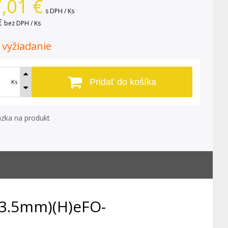
,01
€
s DPH / Ks
€
bez DPH / Ks
. vyžiadanie
Pridať do košíka
Ks
zka na produkt
13.5mm)(H)eFO-