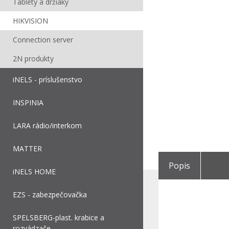
Tablety a držiaky
HIKVISION
Connection server
2N produkty
iNELS - príslušenstvo
INSPINIA
LARA rádio/interkom
MATTER
Popis
iNELS HOME
EZS - zabezpečovačka
SPELSBERG-plast. krabice a
rozvádzače