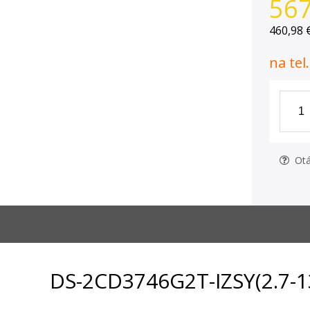
567
460,98 
na tel
Otá
DS-2CD3746G2T-IZSY(2.7-