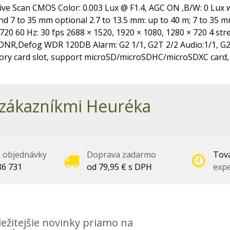
ve Scan CMOS Color: 0.003 Lux @ F1.4, AGC ON ,B/W: 0 Lux wit
d 7 to 35 mm optional 2.7 to 13.5 mm: up to 40 m; 7 to 35 m
 720 60 Hz: 30 fps 2688 × 1520, 1920 × 1080, 1280 × 720 4 s
DNR,Defog WDR 120DB Alarm: G2 1/1, G2T 2/2 Audio:1/1, G
ory card slot, support microSD/microSDHC/microSDXC card, 
zákazníkmi Heuréka
é objednávky
Doprava zadarmo
Tova
86 731
od 79,95 € s DPH
expe
ežitejšie novinky priamo na