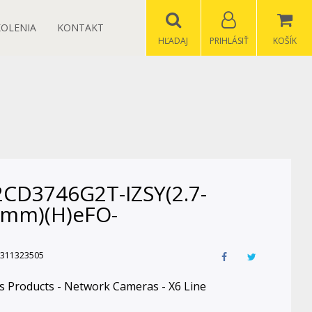
KOLENIA
KONTAKT
HĽADAJ
PRIHLÁSIŤ
KOŠÍK
2CD3746G2T-IZSY(2.7-
5mm)(H)eFO-
311323505
 Products - Network Cameras - X6 Line