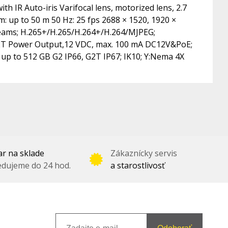
h IR Auto-iris Varifocal lens, motorized lens, 2.7
m: up to 50 m 50 Hz: 25 fps 2688 × 1520, 1920 ×
treams; H.265+/H.265/H.264+/H.264/MJPEG;
2T Power Output,12 VDC, max. 100 mA DC12V&PoE;
up to 512 GB G2 IP66, G2T IP67; IK10; Y:Nema 4X
r na sklade
Zákaznícky servis
dujeme do 24 hod.
a starostlivosť