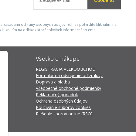
Odoberať
 a zásadami ochrany osobných údajov. Súhlas potvrdíte kliknutím na
 kliknutím na odkaz z ktoréhokoľvek informačného emailu.
Všetko o nákupe
REGISTRÁCIA VEĽKOOBCHOD
Formulár na odsúpenie od zmluvy
Doprava a platba
Všeobecné obchodné podmienky
Reklamačný poriadok
Ochrana osobných údajov
Používanie súborov cookies
Riešenie sporov online (RSO)