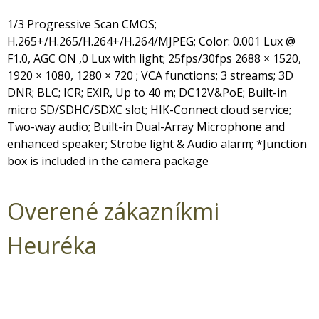
1/3 Progressive Scan CMOS;
H.265+/H.265/H.264+/H.264/MJPEG; Color: 0.001 Lux @
F1.0, AGC ON ,0 Lux with light; 25fps/30fps 2688 × 1520,
1920 × 1080, 1280 × 720 ; VCA functions; 3 streams; 3D
DNR; BLC; ICR; EXIR, Up to 40 m; DC12V&PoE; Built-in
micro SD/SDHC/SDXC slot; HIK-Connect cloud service;
Two-way audio; Built-in Dual-Array Microphone and
enhanced speaker; Strobe light & Audio alarm; *Junction
box is included in the camera package
Overené zákazníkmi
Heuréka