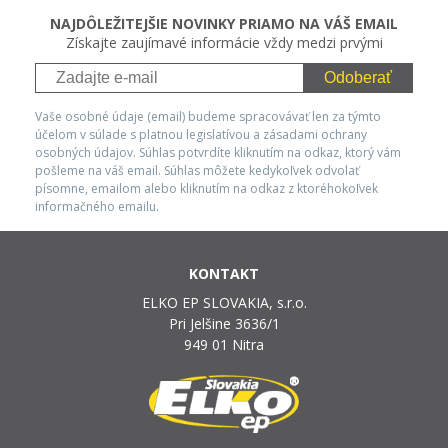
NAJDÔLEŽITEJŠIE NOVINKY PRIAMO NA VÁŠ EMAIL
Získajte zaujímavé informácie vždy medzi prvými
Odoberať
Vaše osobné údaje (email) budeme spracovávať len za týmto
účelom v súlade s platnou legislatívou a zásadami ochrany
osobných údajov. Súhlas potvrdíte kliknutím na odkaz, ktorý vám
pošleme na váš email. Súhlas môžete kedykoľvek odvolať
písomne, emailom alebo kliknutím na odkaz z ktoréhokoľvek
informačného emailu.
KONTAKT
ELKO EP SLOVAKIA, s.r.o.
Pri Jelšine 3636/1
949 01 Nitra