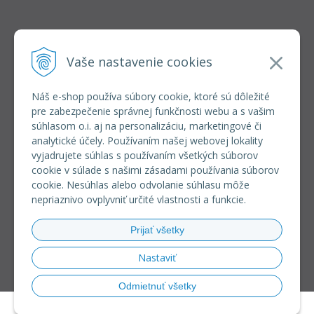
INFOLINKA
elkoep@elkoep.sk
Vaše nastavenie cookies
+421 37 6586 731
+421 907 982 328
Náš e-shop používa súbory cookie, ktoré sú dôležité
pre zabezpečenie správnej funkčnosti webu a s vašim
VŠETKO O NÁKUPE
súhlasom o.i. aj na personalizáciu, marketingové či
REGISTRÁCIA VEĽKOOBCHOD
analytické účely. Používaním našej webovej lokality
Formulár na odsúpenie od zmluvy
vyjadrujete súhlas s používaním všetkých súborov
Doprava a platba
cookie v súlade s našimi zásadami používania súborov
Všeobecné obchodné podmienky
cookie. Nesúhlas alebo odvolanie súhlasu môže
Reklamačný poriadok
nepriaznivo ovplyvniť určité vlastnosti a funkcie.
Ochrana osobných údajov
Používanie súborov cookies
Prijať všetky
Riešenie sporov online (RSO)
Nastaviť
Odmietnuť všetky
© 2026 eshop ELKO EP SLOVAKIA •
NextShop
&
e-shop Pohoda Connector
by