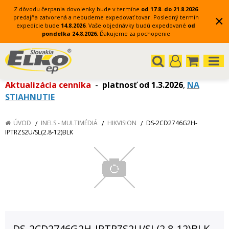
Z dôvodu čerpania dovolenky bude v termíne
od 17.8. do 21.8.2026
×
predajňa zatvorená a nebudeme expedovať tovar.
Posledný termín
expedície bude
14.8.2026
.
Vaše objednávky budú expedované
od
pondelka 24.8.2026.
Ďakujeme za pochopenie
Aktualizácia cenníka
-
platnosť od 1.3.2026
,
NA
STIAHNUTIE
ÚVOD
INELS - MULTIMÉDIÁ
HIKVISION
DS-2CD2746G2H-
IPTRZS2U/SL(2.8-12)BLK
DS-2CD2746G2H-IPTRZS2U/SL(2.8-12)BLK