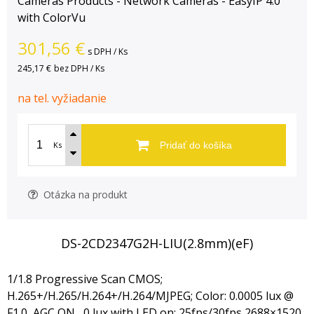
Cameras Products - Network Cameras - EasyIP 4.0
with ColorVu
301,56
€
s DPH / Ks
245,17 €
bez DPH / Ks
na tel. vyžiadanie
Ks
Pridať do košíka
Otázka na produkt
DS-2CD2347G2H-LIU(2.8mm)(eF)
1/1.8 Progressive Scan CMOS;
H.265+/H.265/H.264+/H.264/MJPEG; Color: 0.0005 lux @
F1.0, AGC ON , 0 lux with LED on; 25fps/30fps 2688×1520,