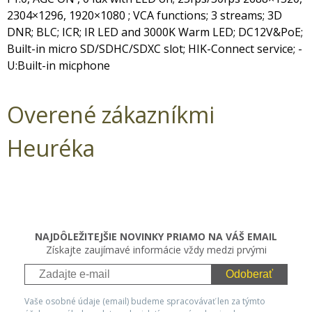
2304×1296, 1920×1080 ; VCA functions; 3 streams; 3D
DNR; BLC; ICR; IR LED and 3000K Warm LED; DC12V&PoE;
Built-in micro SD/SDHC/SDXC slot; HIK-Connect service; -
U:Built-in micphone
Overené zákazníkmi
Heuréka
NAJDÔLEŽITEJŠIE NOVINKY PRIAMO NA VÁŠ EMAIL
Získajte zaujímavé informácie vždy medzi prvými
Odoberať
Vaše osobné údaje (email) budeme spracovávať len za týmto