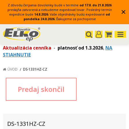
Z dôvodu čerpania dovolenky bude v termíne
od 17.8. do 21.8.2026
×
predajňa zatvorená a nebudeme expedovať tovar.
Posledný termín
expedície bude
14.8.2026
.
Vaše objednávky budú expedované
od
pondelka 24.8.2026.
Ďakujeme za pochopenie
Aktualizácia cenníka
-
platnosť od 1.3.2026
,
NA
STIAHNUTIE
ÚVOD
DS-1331HZ-CZ
DS-1331HZ-CZ