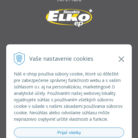
INFOLINKA
elkoep@elkoep.sk
Vaše nastavenie cookies
+421 37 6586 731
+421 907 982 328
Náš e-shop používa súbory cookie, ktoré sú dôležité
pre zabezpečenie správnej funkčnosti webu a s vašim
VŠETKO O NÁKUPE
súhlasom o.i. aj na personalizáciu, marketingové či
REGISTRÁCIA VEĽKOOBCHOD
analytické účely. Používaním našej webovej lokality
Formulár na odsúpenie od zmluvy
vyjadrujete súhlas s používaním všetkých súborov
Doprava a platba
cookie v súlade s našimi zásadami používania súborov
Všeobecné obchodné podmienky
cookie. Nesúhlas alebo odvolanie súhlasu môže
Reklamačný poriadok
nepriaznivo ovplyvniť určité vlastnosti a funkcie.
Ochrana osobných údajov
Používanie súborov cookies
Prijať všetky
Riešenie sporov online (RSO)