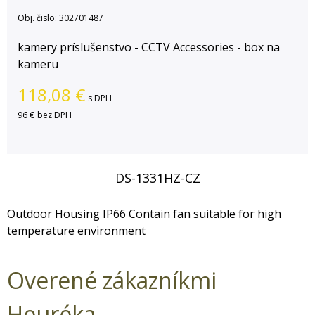
Obj. čislo:
302701487
kamery príslušenstvo - CCTV Accessories - box na
kameru
118,08
€
s DPH
96 €
bez DPH
DS-1331HZ-CZ
Outdoor Housing IP66 Contain fan suitable for high
temperature environment
Overené zákazníkmi
Heuréka