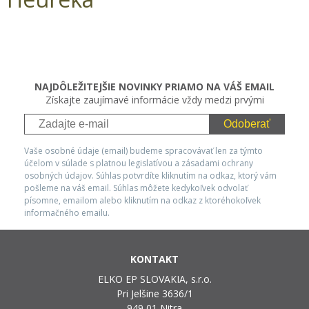
NAJDÔLEŽITEJŠIE NOVINKY PRIAMO NA VÁŠ EMAIL
Získajte zaujímavé informácie vždy medzi prvými
Odoberať
Vaše osobné údaje (email) budeme spracovávať len za týmto
účelom v súlade s platnou legislatívou a zásadami ochrany
osobných údajov. Súhlas potvrdíte kliknutím na odkaz, ktorý vám
pošleme na váš email. Súhlas môžete kedykoľvek odvolať
písomne, emailom alebo kliknutím na odkaz z ktoréhokoľvek
informačného emailu.
KONTAKT
ELKO EP SLOVAKIA, s.r.o.
Pri Jelšine 3636/1
949 01 Nitra