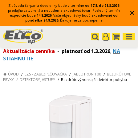
Z dôvodu čerpania dovolenky bude v termíne
od 17.8. do 21.8.2026
×
predajňa zatvorená a nebudeme expedovať tovar.
Posledný termín
expedície bude
14.8.2026
.
Vaše objednávky budú expedované
od
pondelka 24.8.2026.
Ďakujeme za pochopenie
Aktualizácia cenníka
-
platnosť od 1.3.2026
,
NA
STIAHNUTIE
ÚVOD
EZS - ZABEZPEČOVAČKA
JABLOTRON 100
BEZDRÔTOVÉ
PRVKY
DETEKTORY, VSTUPY
Bezdrôtový vonkajší detektor pohybu