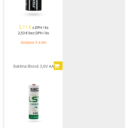
3,11
€
s DPH / ks
2,53 €
bez DPH / ks
dodanie 3-4 dni
Batéria lítiová 3,6V AA