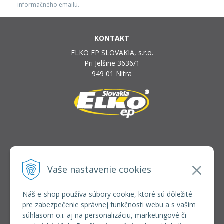
informačného emailu.
KONTAKT
ELKO EP SLOVAKIA, s.r.o.
Pri Jelšine 3636/1
949 01 Nitra
INFOLINKA
elkoep@elkoep.sk
Vaše nastavenie cookies
+421 37 6586 731
+421 907 982 328
Náš e-shop používa súbory cookie, ktoré sú dôležité
pre zabezpečenie správnej funkčnosti webu a s vašim
VŠETKO O NÁKUPE
súhlasom o.i. aj na personalizáciu, marketingové či