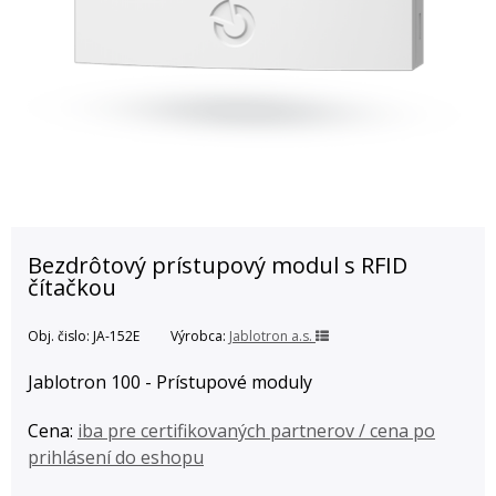
Bezdrôtový prístupový modul s RFID
čítačkou
Obj. čislo:
JA-152E
Výrobca:
Jablotron a.s.
Jablotron 100 - Prístupové moduly
Cena:
iba pre certifikovaných partnerov / cena po
prihlásení do eshopu