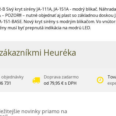
B Sivý kryt sirény JA-111A, JA-151A - modrý blikač. Náhrada
 – POZOR!!! – nutné objednať aj plast so základnou doskou 
A-151-BASE. Nový kryt sirény s modrým blikačom. Vo vnúto
rény musí byť prepnutá indikácia na modrú LED.
zákazníkmi Heuréka
é objednávky
Doprava zadarmo
Tova
86 731
od 79,95 € s DPH
expe
ežitejšie novinky priamo na