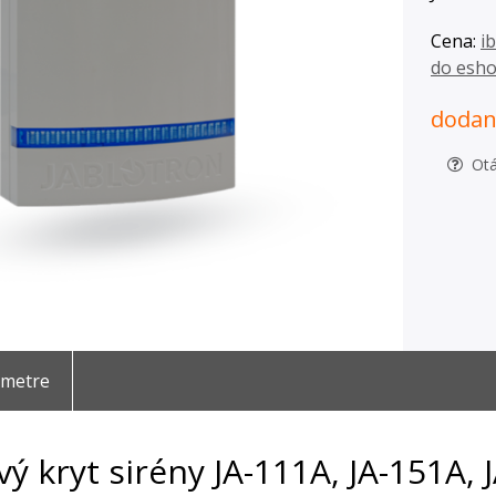
Cena:
i
do esh
dodani
Otá
ametre
vý kryt sirény JA-111A, JA-151A, 