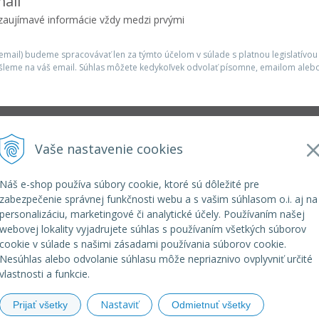
ail
 zaujímavé informácie vždy medzi prvými
mail) budeme spracovávať len za týmto účelom v súlade s platnou legislatívou
šleme na váš email. Súhlas môžete kedykoľvek odvolať písomne, emailom alebo
Infolinka
Vaše nastavenie cookies
r.o.
elkoep@elkoep.sk
+421 37 6586 731
Náš e-shop používa súbory cookie, ktoré sú dôležité pre
+421 907 982 328
zabezpečenie správnej funkčnosti webu a s vašim súhlasom o.i. aj na
personalizáciu, marketingové či analytické účely. Používaním našej
webovej lokality vyjadrujete súhlas s používaním všetkých súborov
cookie v súlade s našimi zásadami používania súborov cookie.
Nesúhlas alebo odvolanie súhlasu môže nepriaznivo ovplyvniť určité
vlastnosti a funkcie.
Nastaviť
Prijať všetky
Odmietnuť všetky