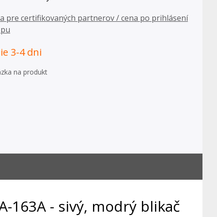
ba pre certifikovaných partnerov / cena po prihlásení
opu
e 3-4 dni
zka na produkt
JA-163A - sivý, modrý blikač