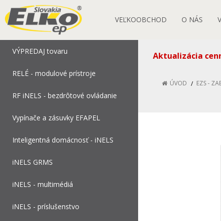
VEĽKOOBCHOD
O NÁS
VÝPREDAJ tovaru
Aktualizácia cen
RELÉ - modulové prístroje
ÚVOD
EZS - Z
RF iNELS - bezdrôtové ovládanie
Vypínače a zásuvky EFAPEL
Inteligentná domácnosť - iNELS
iNELS GRMS
iNELS - multimédiá
iNELS - príslušenstvo