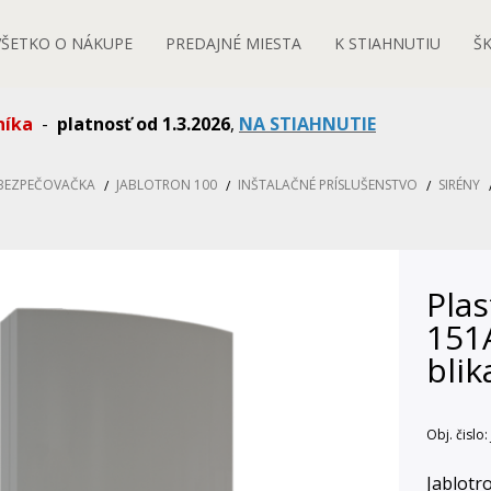
VŠETKO O NÁKUPE
PREDAJNÉ MIESTA
K STIAHNUTIU
Š
níka
-
platnosť od 1.3.2026
,
NA STIAHNUTIE
ABEZPEČOVAČKA
JABLOTRON 100
INŠTALAČNÉ PRÍSLUŠENSTVO
SIRÉNY
Plas
151A
blik
Obj. čislo:
Jablotr