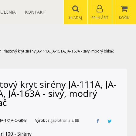
KOLENIA
KONTAKT
HĽADAJ
PRIHLÁSIŤ
KOŠÍK
Plastový kryt sirény JA-111A, JA-151A, JA-163A - sivý, modrý blikač
tový kryt sirény JA-111A, JA-
, JA-163A - sivý, modrý
ač
JA-1X1A-C-GR-B
Výrobca:
Jablotron a.s.
on 100 - Sirény