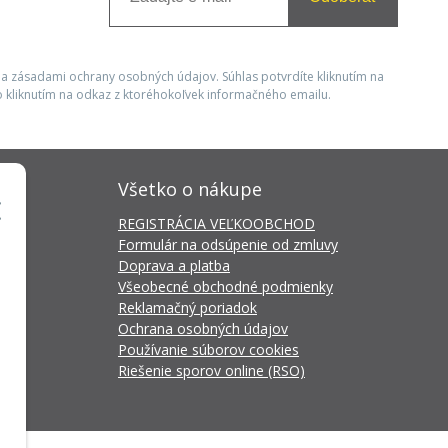
 a zásadami ochrany osobných údajov. Súhlas potvrdíte kliknutím na
 kliknutím na odkaz z ktoréhokoľvek informačného emailu.
Všetko o nákupe
REGISTRÁCIA VEĽKOOBCHOD
Formulár na odsúpenie od zmluvy
Doprava a platba
Všeobecné obchodné podmienky
Reklamačný poriadok
Ochrana osobných údajov
Používanie súborov cookies
Riešenie sporov online (RSO)