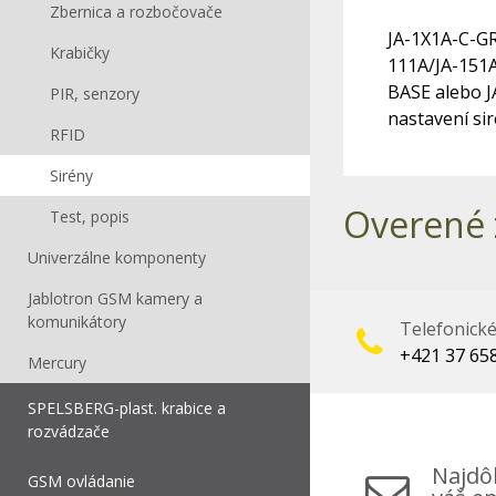
Zbernica a rozbočovače
JA-1X1A-C-GR-
Krabičky
111A/JA-151A
BASE alebo J
PIR, senzory
nastavení si
RFID
Sirény
Overené 
Test, popis
Univerzálne komponenty
Jablotron GSM kamery a
komunikátory
Telefonick
+421 37 65
Mercury
SPELSBERG-plast. krabice a
rozvádzače
Najdôl
GSM ovládanie