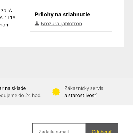
 za JA-
Prílohy na stiahnutie
JA-111A-
Brozura_jablotron
rnom
r na sklade
Zákaznícky servis
dujeme do 24 hod.
a starostlivosť
Odoberať