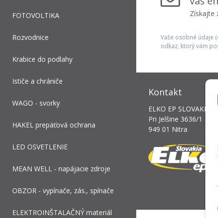
váš em
Získajte
FOTOVOLTIKA
Rozvodnice
Vaše osobné údaje (e
odkaz, ktorý vám po
Krabice do podlahy
Ističe a chrániče
Kontakt
WAGO - svorky
ELKO EP SLOVAKIA, s.
Pri Jelšine 3636/1
HAKEL prepäťová ochrana
949 01 Nitra
LED OSVETLENIE
MEAN WELL - napájacie zdroje
OBZOR - vypínače, zás., spínače
ELEKTROINŠTALAČNÝ materiál