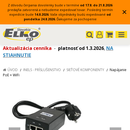
Z dôvodu čerpania dovolenky bude v termíne
od 17.8. do 21.8.2026
×
predajňa zatvorená a nebudeme expedovať tovar.
Posledný termín
expedície bude
14.8.2026
.
Vaše objednávky budú expedované
od
pondelka 24.8.2026.
Ďakujeme za pochopenie
Aktualizácia cenníka
-
platnosť od 1.3.2026
,
NA
STIAHNUTIE
ÚVOD
INELS - PRÍSLUŠENSTVO
SIEŤOVÉ KOMPONENTY
Napájanie
PoE + WiFi