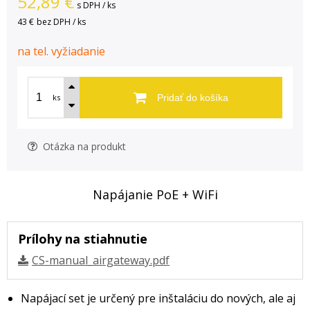
52,89
€
s DPH / ks
43 €
bez DPH / ks
na tel. vyžiadanie
ks
Pridať do košíka
Otázka na produkt
Napájanie PoE + WiFi
Prílohy na stiahnutie
CS-manual_airgateway.pdf
Napájací set je určený pre inštaláciu do nových, ale aj