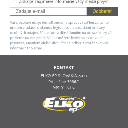
Získajte zaujímavé informácie vždy medzi prvými
Odoberať
Vaše osobné údaje (email) budeme spracovávať len za týmto
účelom v súlade s platnou legislatívou a zásadami ochrany
osobných údajov. Súhlas potvrdíte kliknutím na odkaz, ktorý vám
pošleme na váš email. Súhlas môžete kedykoľvek odvolať
písomne, emailom alebo kliknutím na odkaz z ktoréhokoľvek
informačného emailu.
KONTAKT
ELKO EP SLOVAKIA, s.r.o.
Pri Jelšine 3636/1
949 01 Nitra