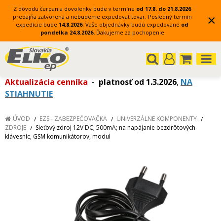
Z dôvodu čerpania dovolenky bude v termíne
od 17.8. do 21.8.2026
×
predajňa zatvorená a nebudeme expedovať tovar.
Posledný termín
expedície bude
14.8.2026
.
Vaše objednávky budú expedované
od
pondelka 24.8.2026.
Ďakujeme za pochopenie
Aktualizácia cenníka
-
platnosť od 1.3.2026
,
NA
STIAHNUTIE
ÚVOD
EZS - ZABEZPEČOVAČKA
UNIVERZÁLNE KOMPONENTY
ZDROJE
Sieťový zdroj 12V DC; 500mA; na napájanie bezdrôtových
klávesníc, GSM komunikátorov, modul