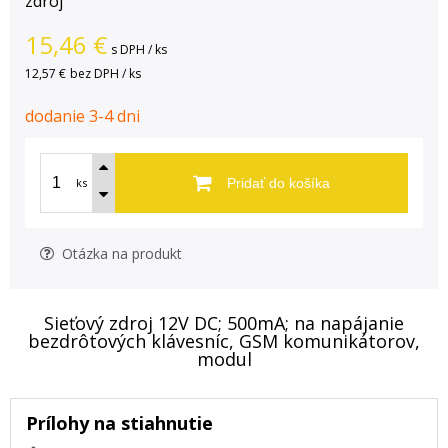
zdroj
15,46
€
s DPH / ks
12,57 €
bez DPH / ks
dodanie 3-4 dni
ks
Pridať do košíka
Otázka na produkt
Sieťový zdroj 12V DC; 500mA; na napájanie
bezdrôtových klávesníc, GSM komunikátorov,
modul
Prílohy na stiahnutie