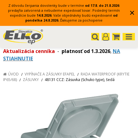
Z dôvodu čerpania dovolenky bude v termíne
od 17.8. do 21.8.2026
×
predajňa zatvorená a nebudeme expedovať tovar.
Posledný termín
expedície bude
14.8.2026
.
Vaše objednávky budú expedované
od
pondelka 24.8.2026.
Ďakujeme za pochopenie
Aktualizácia cenníka
-
platnosť od 1.3.2026
,
NA
STIAHNUTIE
ÚVOD
VYPÍNAČE A ZÁSUVKY EFAPEL
RADA WATERPROOF (KRYTIE
IP65/68)
ZÁSUVKY
48131 CCZ: Zásuvka (Schuko type), šedá