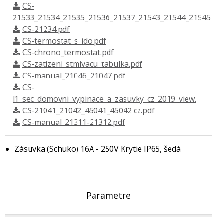
CS-
21533_21534_21535_21536_21537_21543_21544_21545
CS-21234.pdf
CS-termostat_s_ido.pdf
CS-chrono_termostat.pdf
CS-zatizeni_stmivacu_tabulka.pdf
CS-manual_21046_21047.pdf
CS-
l1_sec_domovni_vypinace_a_zasuvky_cz_2019_view.
CS-21041_21042_45041_45042 cz.pdf
CS-manual_21311-21312.pdf
Zásuvka (Schuko)
16A - 250V
Krytie IP65, šedá
Parametre