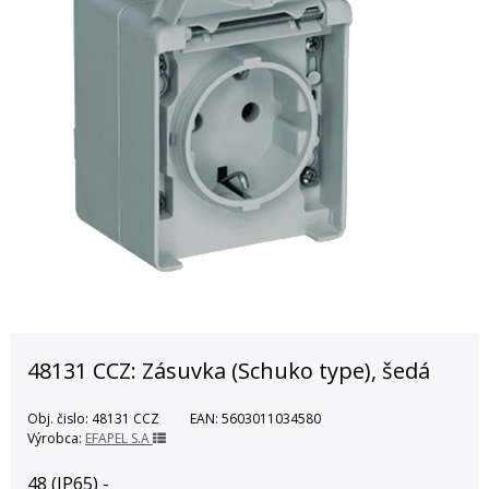
48131 CCZ: Zásuvka (Schuko type), šedá
Obj. čislo:
48131 CCZ
EAN:
5603011034580
Výrobca:
EFAPEL S.A
48 (IP65) -