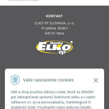
KONTAKT
ELKO EP SLOVAKIA, s.r.o.
Pri Jelšine 3636/1
949 01 Nitra
INFOLINKA
elkoep@elkoep.sk
Vaše nastavenie cookies
+421 37 6586 731
+421 907 982 328
Náš e-shop používa súbory cookie, ktoré sú dôležité
pre zabezpečenie správnej funkčnosti webu a s vašim
VŠETKO O NÁKUPE
súhlasom o.i. aj na personalizáciu, marketingové či
REGISTRÁCIA VEĽKOOBCHOD
analytické účely. Používaním našej webovej lokality