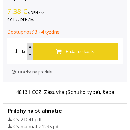
7,38
€
s DPH / ks
6 €
bez DPH / ks
Dostupnosť 3 - 4 týždne
ks
Pridať do košíka
Otázka na produkt
48131 CCZ: Zásuvka (Schuko type), šedá
Prílohy na stiahnutie
CS-21041.pdf
CS-manual_21235.pdf