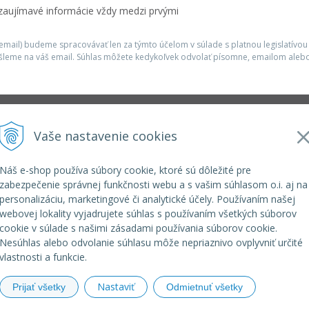
 zaujímavé informácie vždy medzi prvými
mail) budeme spracovávať len za týmto účelom v súlade s platnou legislatívou
šleme na váš email. Súhlas môžete kedykoľvek odvolať písomne, emailom alebo
Infolinka
Vaše nastavenie cookies
r.o.
elkoep@elkoep.sk
+421 37 6586 731
Náš e-shop používa súbory cookie, ktoré sú dôležité pre
+421 907 982 328
zabezpečenie správnej funkčnosti webu a s vašim súhlasom o.i. aj na
personalizáciu, marketingové či analytické účely. Používaním našej
webovej lokality vyjadrujete súhlas s používaním všetkých súborov
cookie v súlade s našimi zásadami používania súborov cookie.
Nesúhlas alebo odvolanie súhlasu môže nepriaznivo ovplyvniť určité
vlastnosti a funkcie.
Nastaviť
Prijať všetky
Odmietnuť všetky
© 2026 eshop ELKO EP SLOVAKIA •
NextShop
&
e-shop Poho