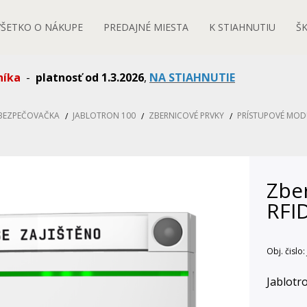
VŠETKO O NÁKUPE
PREDAJNÉ MIESTA
K STIAHNUTIU
Š
níka
-
platnosť od 1.3.2026
,
NA STIAHNUTIE
ABEZPEČOVAČKA
JABLOTRON 100
ZBERNICOVÉ PRVKY
PRÍSTUPOVÉ MODU
Zbe
RFID
Obj. čislo:
Jablotr