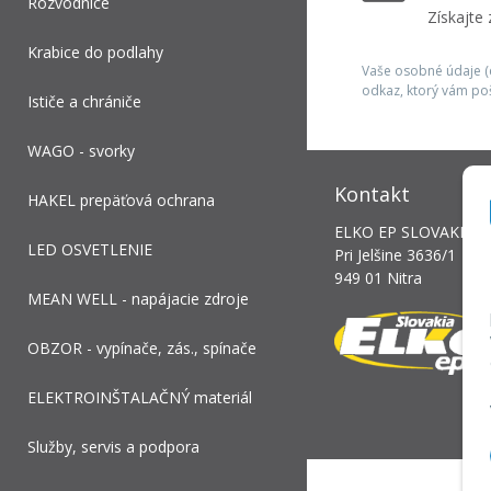
Rozvodnice
Získajte
Krabice do podlahy
Vaše osobné údaje (e
odkaz, ktorý vám po
Ističe a chrániče
WAGO - svorky
Kontakt
HAKEL prepäťová ochrana
ELKO EP SLOVAKIA, s.
LED OSVETLENIE
Pri Jelšine 3636/1
949 01 Nitra
MEAN WELL - napájacie zdroje
OBZOR - vypínače, zás., spínače
ELEKTROINŠTALAČNÝ materiál
Služby, servis a podpora