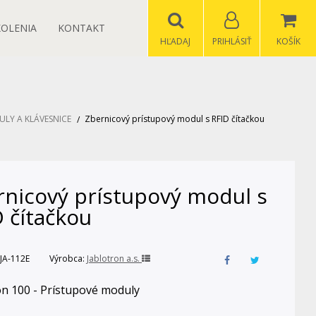
KOLENIA
KONTAKT
HĽADAJ
PRIHLÁSIŤ
KOŠÍK
LY A KLÁVESNICE
Zbernicový prístupový modul s RFID čítačkou
rnicový prístupový modul s
 čítačkou
JA-112E
Výrobca:
Jablotron a.s.
on 100 - Prístupové moduly