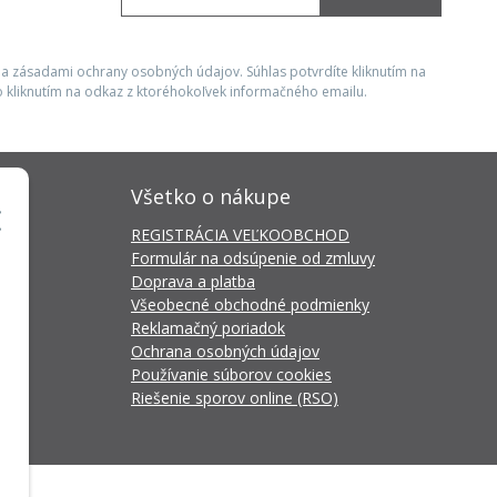
 a zásadami ochrany osobných údajov. Súhlas potvrdíte kliknutím na
 kliknutím na odkaz z ktoréhokoľvek informačného emailu.
Všetko o nákupe
REGISTRÁCIA VEĽKOOBCHOD
Formulár na odsúpenie od zmluvy
Doprava a platba
Všeobecné obchodné podmienky
Reklamačný poriadok
Ochrana osobných údajov
Používanie súborov cookies
Riešenie sporov online (RSO)
da Connector
by
NextCom s.r.o.