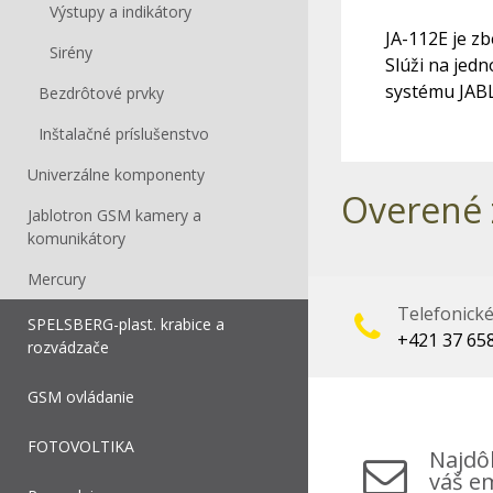
Výstupy a indikátory
JA-112E je z
Sirény
Slúži na jed
systému JAB
Bezdrôtové prvky
Inštalačné príslušenstvo
Univerzálne komponenty
Overené 
Jablotron GSM kamery a
komunikátory
Mercury
Telefonick
SPELSBERG-plast. krabice a
+421 37 65
rozvádzače
GSM ovládanie
FOTOVOLTIKA
Najdôl
váš em