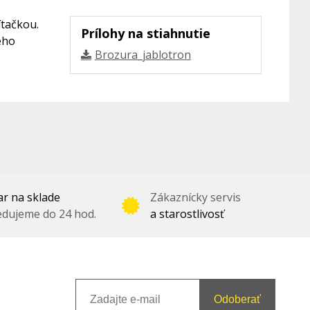
ítačkou.
Prílohy na stiahnutie
eho
Brozura_jablotron
r na sklade
Zákaznícky servis
dujeme do 24 hod.
a starostlivosť
Odoberať