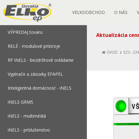
VEĽKOOBCHOD
O NÁS
VÝPREDAJ tovaru
Aktualizácia cen
RELÉ - modulové prístroje
ÚVOD
EZS - Z
RF iNELS - bezdrôtové ovládanie
Vypínače a zásuvky EFAPEL
Inteligentná domácnosť - iNELS
iNELS GRMS
iNELS - multimédiá
iNELS - príslušenstvo