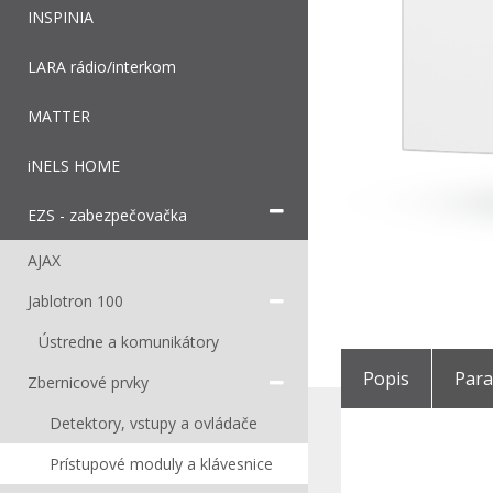
INSPINIA
LARA rádio/interkom
MATTER
iNELS HOME
EZS - zabezpečovačka
AJAX
Jablotron 100
Ústredne a komunikátory
Popis
Par
Zbernicové prvky
Detektory, vstupy a ovládače
Prístupové moduly a klávesnice