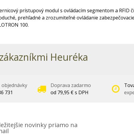
bernicový prístupový modul s ovládacím segmentom a RFID č
noduché, prehľadné a zrozumiteľné ovládanie zabezpečovaci
LOTRON 100.
zákazníkmi Heuréka
é objednávky
Doprava zadarmo
Tova
86 731
od 79,95 € s DPH
expe
ežitejšie novinky priamo na
ail