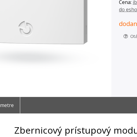
Cena:
i
do esh
dodani
Otá
ametre
Zbernicový prístupový modul