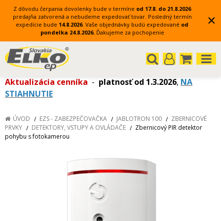
Z dôvodu čerpania dovolenky bude v termíne
od 17.8. do 21.8.2026
×
predajňa zatvorená a nebudeme expedovať tovar.
Posledný termín
expedície bude
14.8.2026
.
Vaše objednávky budú expedované
od
pondelka 24.8.2026.
Ďakujeme za pochopenie
Aktualizácia cenníka
-
platnosť od 1.3.2026
,
NA
STIAHNUTIE
ÚVOD
EZS - ZABEZPEČOVAČKA
JABLOTRON 100
ZBERNICOVÉ
PRVKY
DETEKTORY, VSTUPY A OVLÁDAČE
Zbernicový PIR detektor
pohybu s fotokamerou