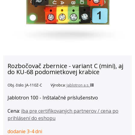
Rozbočovač zbernice - variant C (mini), aj
do KU-68 podomietkovej krabice
Obj. čislo:
JA-110Z-C
Výrobca:
Jablotron a.s.
Jablotron 100 - Inštalačné príslušenstvo
Cena:
iba pre certifikovaných partnerov / cena po
prihlásení do eshopu
dodanie 3-4 dni