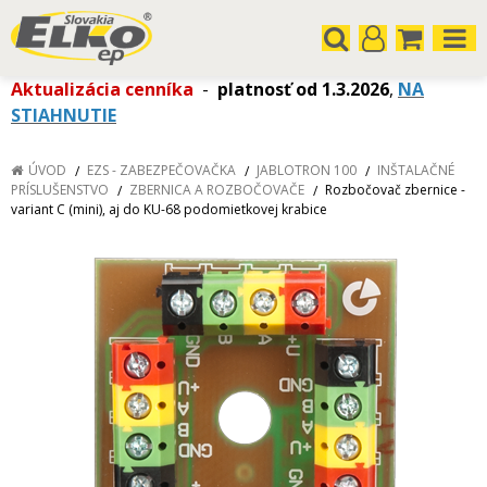
Aktualizácia cenníka
-
platnosť od 1.3.2026
,
NA
STIAHNUTIE
ÚVOD
EZS - ZABEZPEČOVAČKA
JABLOTRON 100
INŠTALAČNÉ
PRÍSLUŠENSTVO
ZBERNICA A ROZBOČOVAČE
Rozbočovač zbernice -
variant C (mini), aj do KU-68 podomietkovej krabice