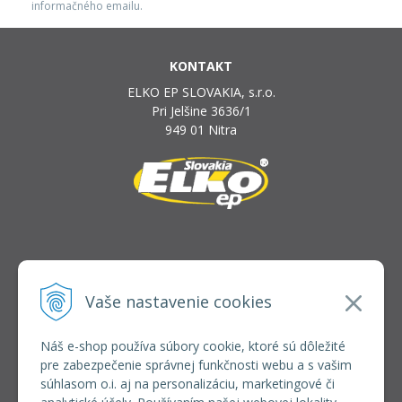
informačného emailu.
KONTAKT
ELKO EP SLOVAKIA, s.r.o.
Pri Jelšine 3636/1
949 01 Nitra
INFOLINKA
elkoep@elkoep.sk
Vaše nastavenie cookies
+421 37 6586 731
+421 907 982 328
Náš e-shop používa súbory cookie, ktoré sú dôležité
pre zabezpečenie správnej funkčnosti webu a s vašim
VŠETKO O NÁKUPE
súhlasom o.i. aj na personalizáciu, marketingové či
REGISTRÁCIA VEĽKOOBCHOD