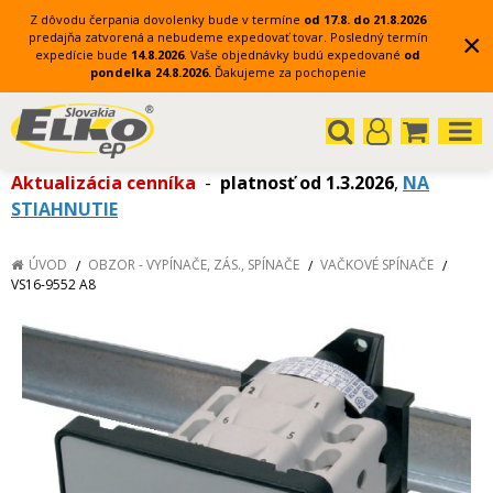
Z dôvodu čerpania dovolenky bude v termíne
od 17.8. do 21.8.2026
×
predajňa zatvorená a nebudeme expedovať tovar.
Posledný termín
expedície bude
14.8.2026
.
Vaše objednávky budú expedované
od
pondelka 24.8.2026.
Ďakujeme za pochopenie
Aktualizácia cenníka
-
platnosť od 1.3.2026
,
NA
STIAHNUTIE
ÚVOD
OBZOR - VYPÍNAČE, ZÁS., SPÍNAČE
VAČKOVÉ SPÍNAČE
VS16-9552 A8