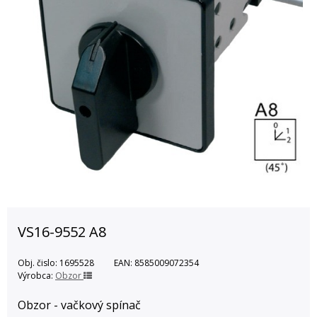
VS16-9552 A8
Obj. čislo:
1695528
EAN:
8585009072354
Výrobca:
Obzor
Obzor - vačkový spínač