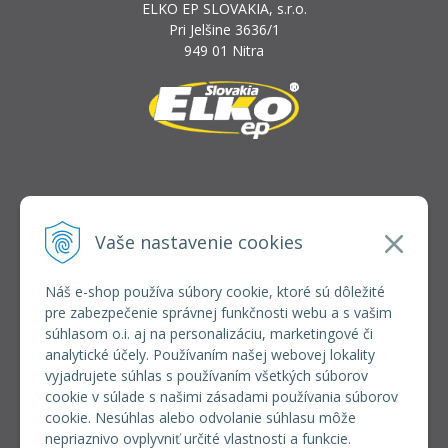
ELKO EP SLOVAKIA, s.r.o.
Pri Jelšine 3636/1
949 01 Nitra
INFOLINKA
elkoep@elkoep.sk
Vaše nastavenie cookies
+421 37 6586 731
+421 907 982 328
Náš e-shop používa súbory cookie, ktoré sú dôležité
pre zabezpečenie správnej funkčnosti webu a s vašim
VŠETKO O NÁKUPE
súhlasom o.i. aj na personalizáciu, marketingové či
REGISTRÁCIA VEĽKOOBCHOD
analytické účely. Používaním našej webovej lokality
Formulár na odsúpenie od zmluvy
vyjadrujete súhlas s používaním všetkých súborov
Doprava a platba
cookie v súlade s našimi zásadami používania súborov
Všeobecné obchodné podmienky
cookie. Nesúhlas alebo odvolanie súhlasu môže
Reklamačný poriadok
nepriaznivo ovplyvniť určité vlastnosti a funkcie.