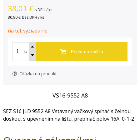
38,01
€
s DPH / ks
30,90 €
bez DPH / ks
na tel. vyžiadanie
ks
Pridať do košíka
Otázka na produkt
VS16-9552 A8
SEZ S16 JLD 9552 A8 Vstavaný vačkový spínač s čelnou
doskou, s upevnením na lištu, prepínač pólov 16A, 0-1-2