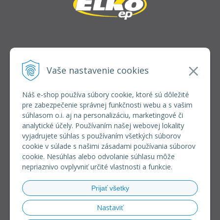
INFOLINKA
elkoep@elkoep.sk
Vaše nastavenie cookies
+421 37 6586 731
+421 907 982 328
Náš e-shop používa súbory cookie, ktoré sú dôležité
pre zabezpečenie správnej funkčnosti webu a s vašim
VŠETKO O NÁKUPE
súhlasom o.i. aj na personalizáciu, marketingové či
REGISTRÁCIA VEĽKOOBCHOD
analytické účely. Používaním našej webovej lokality
Formulár na odsúpenie od zmluvy
vyjadrujete súhlas s používaním všetkých súborov
Doprava a platba
cookie v súlade s našimi zásadami používania súborov
Všeobecné obchodné podmienky
cookie. Nesúhlas alebo odvolanie súhlasu môže
Reklamačný poriadok
nepriaznivo ovplyvniť určité vlastnosti a funkcie.
Ochrana osobných údajov
Používanie súborov cookies
Prijať všetky
Riešenie sporov online (RSO)
Nastaviť