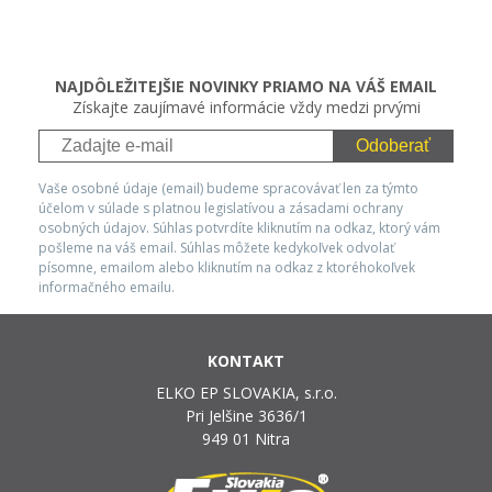
NAJDÔLEŽITEJŠIE NOVINKY PRIAMO NA VÁŠ EMAIL
Získajte zaujímavé informácie vždy medzi prvými
Odoberať
Vaše osobné údaje (email) budeme spracovávať len za týmto
účelom v súlade s platnou legislatívou a zásadami ochrany
osobných údajov. Súhlas potvrdíte kliknutím na odkaz, ktorý vám
pošleme na váš email. Súhlas môžete kedykoľvek odvolať
písomne, emailom alebo kliknutím na odkaz z ktoréhokoľvek
informačného emailu.
KONTAKT
ELKO EP SLOVAKIA, s.r.o.
Pri Jelšine 3636/1
949 01 Nitra