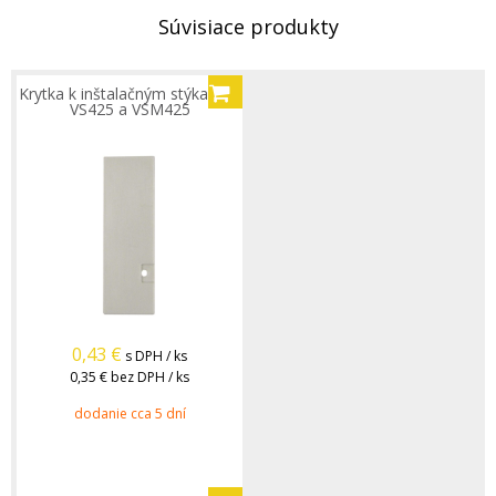
Súvisiace produkty
Krytka k inštalačným stýkačom
VS425 a VSM425
0,43
€
s DPH / ks
0,35 €
bez DPH / ks
dodanie cca 5 dní