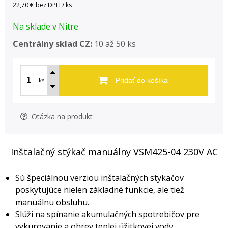
22,70 €
bez DPH / ks
Na sklade v Nitre
Centrálny sklad CZ:
10 až 50 ks
ks
Pridať do košíka
Otázka na produkt
Inštalačný stýkač manuálny VSM425-04 230V AC
Sú špeciálnou verziou inštalačných stykačov
poskytujúce nielen základné funkcie, ale tiež
manuálnu obsluhu.
Slúži na spínanie akumulačných spotrebičov pre
vykurovanie a ohrev teplej úžitkovej vody.