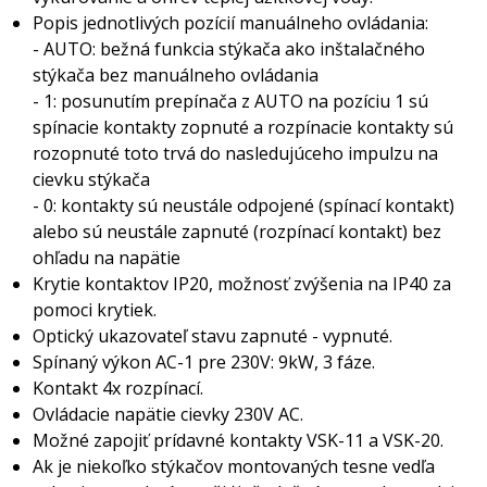
Popis jednotlivých pozícií manuálneho ovládania:
- AUTO: bežná funkcia stýkača ako inštalačného
stýkača bez manuálneho ovládania
- 1: posunutím prepínača z AUTO na pozíciu 1 sú
spínacie kontakty zopnuté a rozpínacie kontakty sú
rozopnuté toto trvá do nasledujúceho impulzu na
cievku stýkača
- 0: kontakty sú neustále odpojené (spínací kontakt)
alebo sú neustále zapnuté (rozpínací kontakt) bez
ohľadu na napätie
Krytie kontaktov IP20, možnosť zvýšenia na IP40 za
pomoci krytiek.
Optický ukazovateľ stavu zapnuté - vypnuté.
Spínaný výkon AC-1 pre 230V: 9kW, 3 fáze.
Kontakt 4x rozpínací.
Ovládacie napätie cievky 230V AC.
Možné zapojiť prídavné kontakty VSK-11 a VSK-20.
Ak je niekoľko stýkačov montovaných tesne vedľa