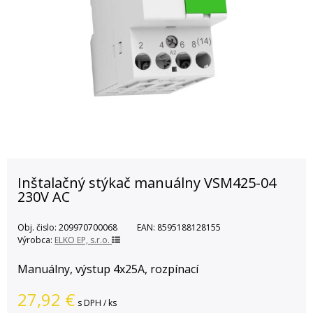
Inštalačný stýkač manuálny VSM425-04
230V AC
Obj. čislo:
209970700068
EAN:
8595188128155
Výrobca:
ELKO EP, s.r.o.
Manuálny, výstup 4x25A, rozpínací
27,92
€
s DPH / ks