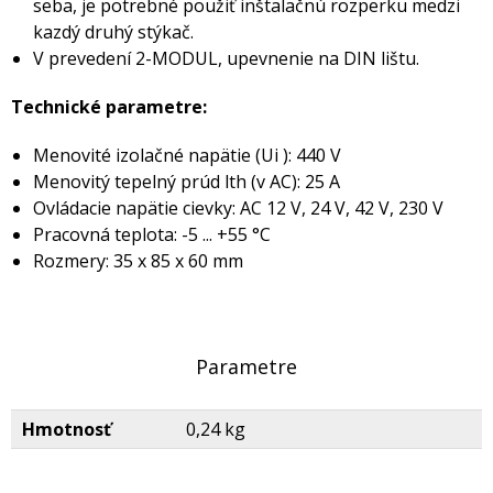
seba, je potrebné použiť inštalačnú rozperku medzi
kazdý druhý stýkač.
V prevedení 2-MODUL, upevnenie na DIN lištu.
Technické parametre:
Menovité izolačné napätie (Ui ): 440 V
Menovitý tepelný prúd lth (v AC): 25 A
Ovládacie napätie cievky: AC 12 V, 24 V, 42 V, 230 V
Pracovná teplota: -5 ... +55 °C
Rozmery: 35 x 85 x 60 mm
Parametre
Hmotnosť
0,24 kg