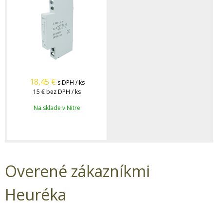
18,45
€
s DPH / ks
15 €
bez DPH / ks
Na sklade v Nitre
Overené zákazníkmi
Heuréka