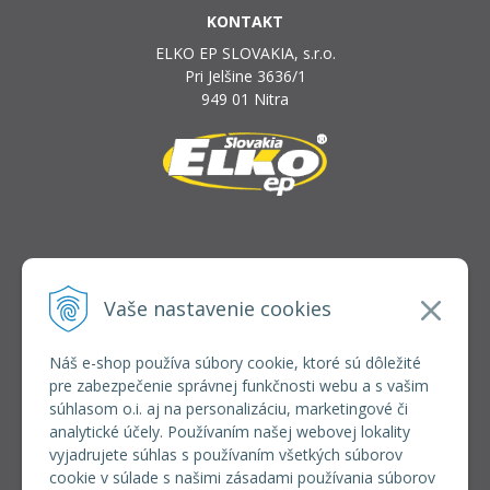
KONTAKT
ELKO EP SLOVAKIA, s.r.o.
Pri Jelšine 3636/1
949 01 Nitra
INFOLINKA
elkoep@elkoep.sk
Vaše nastavenie cookies
+421 37 6586 731
+421 907 982 328
Náš e-shop používa súbory cookie, ktoré sú dôležité
pre zabezpečenie správnej funkčnosti webu a s vašim
VŠETKO O NÁKUPE
súhlasom o.i. aj na personalizáciu, marketingové či
REGISTRÁCIA VEĽKOOBCHOD
analytické účely. Používaním našej webovej lokality
Formulár na odsúpenie od zmluvy
vyjadrujete súhlas s používaním všetkých súborov
Doprava a platba
cookie v súlade s našimi zásadami používania súborov