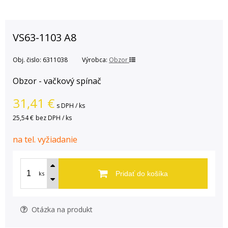
VS63-1103 A8
Obj. čislo:
6311038
Výrobca:
Obzor
Obzor - vačkový spínač
31,41
€
s DPH / ks
25,54 €
bez DPH / ks
na tel. vyžiadanie
ks
Pridať do košíka
Otázka na produkt