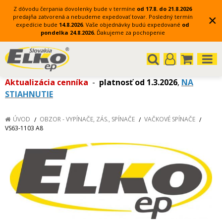
Z dôvodu čerpania dovolenky bude v termíne
od 17.8. do 21.8.2026
×
predajňa zatvorená a nebudeme expedovať tovar.
Posledný termín
expedície bude
14.8.2026
.
Vaše objednávky budú expedované
od
pondelka 24.8.2026.
Ďakujeme za pochopenie
Aktualizácia cenníka
-
platnosť od 1.3.2026
,
NA
STIAHNUTIE
ÚVOD
OBZOR - VYPÍNAČE, ZÁS., SPÍNAČE
VAČKOVÉ SPÍNAČE
VS63-1103 A8