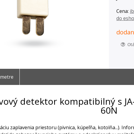
Cena:
i
do esh
dodani
Otá
ametre
vový detektor kompatibilný s JA
60N
káciu zaplavenia priestoru (pivnica, kúpeľňa, kotolňa...). Info