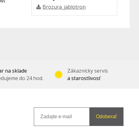
vi.
Brozura_jablotron
r na sklade
Zákaznícky servis
dujeme do 24 hod.
a starostlivosť
Odoberať