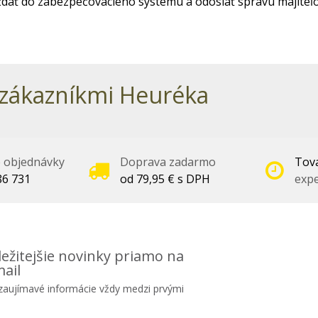
ať do zabezpečovacieho systému a odoslať správu majiteľo
zákazníkmi Heuréka
é objednávky
Doprava zadarmo
Tova
86 731
od 79,95 € s DPH
expe
ežitejšie novinky priamo na
ail
 zaujímavé informácie vždy medzi prvými