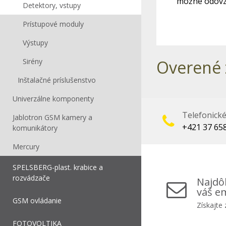
možné odovzd
Detektory, vstupy
Prístupové moduly
Výstupy
Sirény
Overené 
Inštalačné príslušenstvo
Univerzálne komponenty
Telefonick
Jablotron GSM kamery a
+421 37 65
komunikátory
Mercury
SPELSBERG-plast. krabice a
rozvádzače
Najdôl
váš em
GSM ovládanie
Získajte
FOTOVOLTIKA