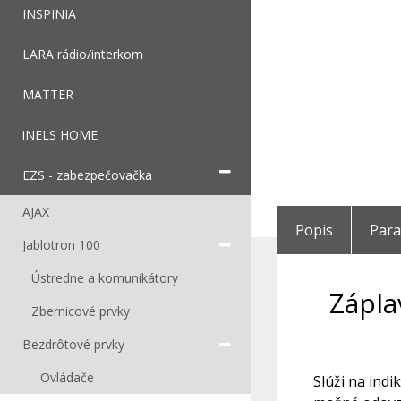
INSPINIA
LARA rádio/interkom
MATTER
iNELS HOME
EZS - zabezpečovačka
AJAX
Popis
Par
Jablotron 100
Ústredne a komunikátory
Zápla
Zbernicové prvky
Bezdrôtové prvky
Ovládače
Slúži na indi