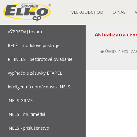
VEĽKOOBCHOD
O NÁS
VÝPREDAJ tovaru
Aktualizácia cen
RELÉ - modulové prístroje
ÚVOD
EZS - Z
RF iNELS - bezdrôtové ovládanie
Vypínače a zásuvky EFAPEL
Inteligentná domácnosť - iNELS
iNELS GRMS
iNELS - multimédiá
iNELS - príslušenstvo