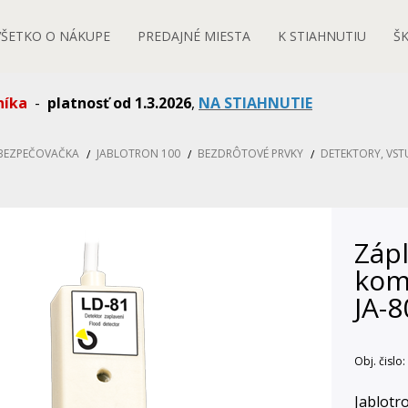
VŠETKO O NÁKUPE
PREDAJNÉ MIESTA
K STIAHNUTIU
Š
níka
-
platnosť od 1.3.2026
,
NA STIAHNUTIE
ABEZPEČOVAČKA
JABLOTRON 100
BEZDRÔTOVÉ PRVKY
DETEKTORY, VST
Záp
komp
JA-8
Obj. čislo:
Jablotr