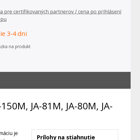
ba pre certifikovaných partnerov / cena po prihlásení
opu
e 3-4 dni
zka na produkt
-150M, JA-81M, JA-80M, JA-
rmáciu je
Prílohy na stiahnutie