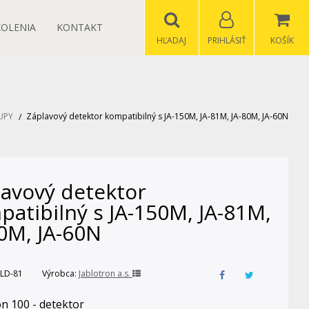
KOLENIA
KONTAKT
HĽADAJ
PRIHLÁSIŤ
KOŠÍK
UPY
Záplavový detektor kompatibilný s JA-150M, JA-81M, JA-80M, JA-60N
lavový detektor
atibilný s JA-150M, JA-81M,
0M, JA-60N
LD-81
Výrobca:
Jablotron a.s.
on 100 - detektor