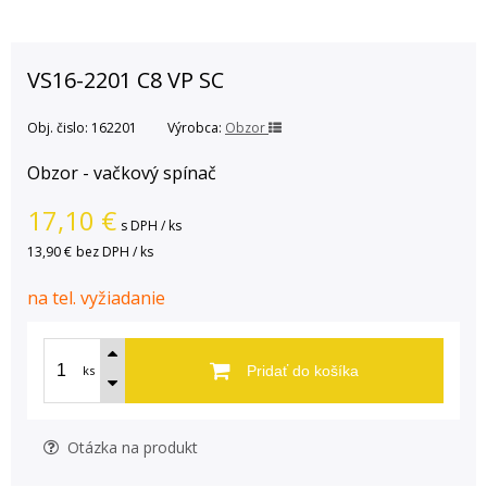
VS16-2201 C8 VP SC
Obj. čislo:
162201
Výrobca:
Obzor
Obzor - vačkový spínač
17,10
€
s DPH / ks
13,90 €
bez DPH / ks
na tel. vyžiadanie
ks
Pridať do košíka
Otázka na produkt