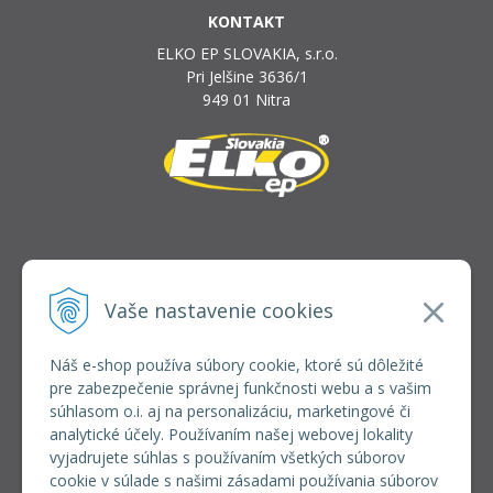
KONTAKT
ELKO EP SLOVAKIA, s.r.o.
Pri Jelšine 3636/1
949 01 Nitra
INFOLINKA
elkoep@elkoep.sk
Vaše nastavenie cookies
+421 37 6586 731
+421 907 982 328
Náš e-shop používa súbory cookie, ktoré sú dôležité
pre zabezpečenie správnej funkčnosti webu a s vašim
VŠETKO O NÁKUPE
súhlasom o.i. aj na personalizáciu, marketingové či
REGISTRÁCIA VEĽKOOBCHOD
analytické účely. Používaním našej webovej lokality
Formulár na odsúpenie od zmluvy
vyjadrujete súhlas s používaním všetkých súborov
Doprava a platba
cookie v súlade s našimi zásadami používania súborov