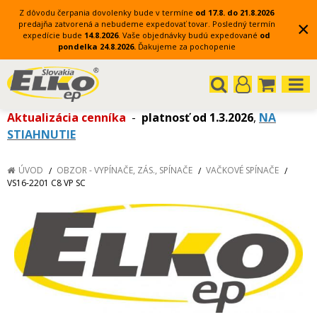
Z dôvodu čerpania dovolenky bude v termíne
od 17.8. do 21.8.2026
×
predajňa zatvorená a nebudeme expedovať tovar.
Posledný termín
expedície bude
14.8.2026
.
Vaše objednávky budú expedované
od
pondelka 24.8.2026.
Ďakujeme za pochopenie
Aktualizácia cenníka
-
platnosť od 1.3.2026
,
NA
STIAHNUTIE
ÚVOD
OBZOR - VYPÍNAČE, ZÁS., SPÍNAČE
VAČKOVÉ SPÍNAČE
VS16-2201 C8 VP SC