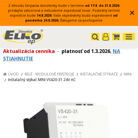
Z dôvodu čerpania dovolenky bude v termíne
od 17.8. do 21.8.2026
×
predajňa zatvorená a nebudeme expedovať tovar.
Posledný termín
expedície bude
14.8.2026
.
Vaše objednávky budú expedované
od
pondelka 24.8.2026.
Ďakujeme za pochopenie
Aktualizácia cenníka
-
platnosť od 1.3.2026
,
NA
STIAHNUTIE
ÚVOD
RELÉ - MODULOVÉ PRÍSTROJE
INŠTALAČNÉ STÝKAČE
MINI
Inštalačný stýkač MINI VS420-31 24V AC