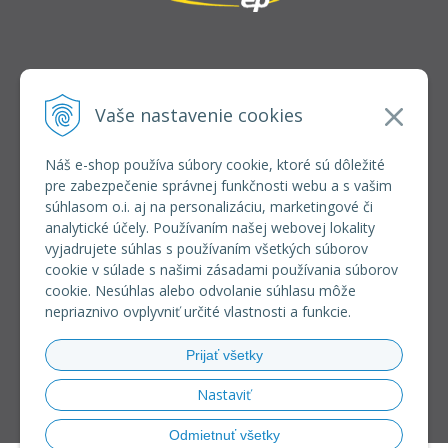
INFOLINKA
elkoep@elkoep.sk
Vaše nastavenie cookies
+421 37 6586 731
+421 907 982 328
Náš e-shop používa súbory cookie, ktoré sú dôležité
pre zabezpečenie správnej funkčnosti webu a s vašim
VŠETKO O NÁKUPE
súhlasom o.i. aj na personalizáciu, marketingové či
REGISTRÁCIA VEĽKOOBCHOD
analytické účely. Používaním našej webovej lokality
Formulár na odsúpenie od zmluvy
vyjadrujete súhlas s používaním všetkých súborov
Doprava a platba
cookie v súlade s našimi zásadami používania súborov
Všeobecné obchodné podmienky
cookie. Nesúhlas alebo odvolanie súhlasu môže
Reklamačný poriadok
nepriaznivo ovplyvniť určité vlastnosti a funkcie.
Ochrana osobných údajov
Používanie súborov cookies
Prijať všetky
Riešenie sporov online (RSO)
Nastaviť
Odmietnuť všetky