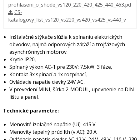
prohlaseni_o_shode_vs120_220_420_425_440_463.pd
CS-
katalogovy_list_vs120_vs220_vs420_vs425_vs440_v
Inštalačné stýkače slúžia k spínaniu elektrických
obvodov, najmä odporových záťaží a trojfázových
asynchrónnych motorov.
Krytie IP20,
Spínaný výkon AC-1 pre 230V: 7,5kW, 3 fáze,
Kontakt 3x spínací a 1x rozpínací,
Ovládacie napätie cievky 24V AC,
V prevedení MINI, šírka 2-MODUL, upevnenie na DIN
lištu a panel.
Technické parametre:
Menovité izolačné napätie (Ui): 415 V
Menovitý tepelný prúd lth (v AC): 20 A
Ovládacie napätie cievky: AC 12 V, 24 V, 48 V, 110 V, 230