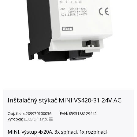
Inštalačný stýkač MINI VS420-31 24V AC
Obj. čislo:
209970700036
EAN:
8595188129442
Výrobca:
ELKO EP, s.r.o.
MINI, výstup 4x20A, 3x spínací, 1x rozpínací