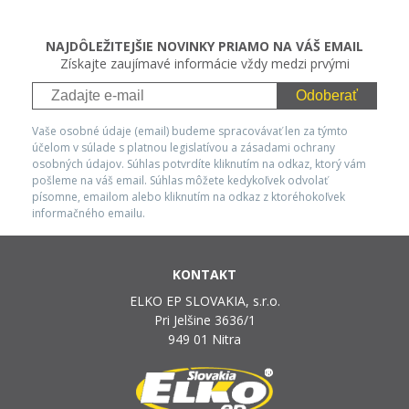
NAJDÔLEŽITEJŠIE NOVINKY PRIAMO NA VÁŠ EMAIL
Získajte zaujímavé informácie vždy medzi prvými
Odoberať
Vaše osobné údaje (email) budeme spracovávať len za týmto
účelom v súlade s platnou legislatívou a zásadami ochrany
osobných údajov. Súhlas potvrdíte kliknutím na odkaz, ktorý vám
pošleme na váš email. Súhlas môžete kedykoľvek odvolať
písomne, emailom alebo kliknutím na odkaz z ktoréhokoľvek
informačného emailu.
KONTAKT
ELKO EP SLOVAKIA, s.r.o.
Pri Jelšine 3636/1
949 01 Nitra