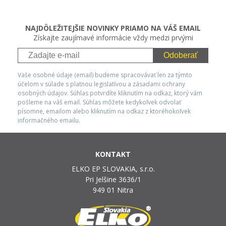
NAJDÔLEŽITEJŠIE NOVINKY PRIAMO NA VÁŠ EMAIL
Získajte zaujímavé informácie vždy medzi prvými
Odoberať
Vaše osobné údaje (email) budeme spracovávať len za týmto
účelom v súlade s platnou legislatívou a zásadami ochrany
osobných údajov. Súhlas potvrdíte kliknutím na odkaz, ktorý vám
pošleme na váš email. Súhlas môžete kedykoľvek odvolať
písomne, emailom alebo kliknutím na odkaz z ktoréhokoľvek
informačného emailu.
KONTAKT
ELKO EP SLOVAKIA, s.r.o.
Pri Jelšine 3636/1
949 01 Nitra