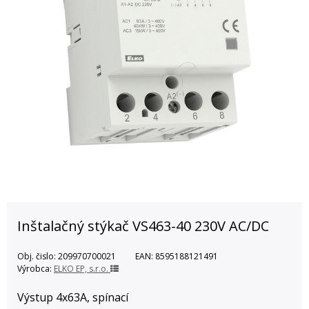
Inštalačný stýkač VS463-40 230V AC/DC
Obj. čislo:
209970700021
EAN:
8595188121491
Výrobca:
ELKO EP, s.r.o.
Výstup 4x63A, spínací