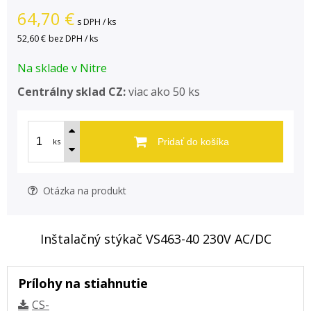
64,70
€
s DPH / ks
52,60 €
bez DPH / ks
Na sklade v Nitre
Centrálny sklad CZ:
viac ako 50 ks
ks
Pridať do košíka
Otázka na produkt
Inštalačný stýkač VS463-40 230V AC/DC
Prílohy na stiahnutie
CS-