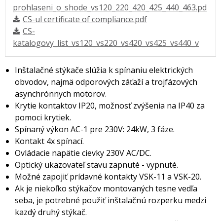
prohlaseni_o_shode_vs120_220_420_425_440_463.pd
CS-ul certificate of compliance.pdf
CS-
katalogovy_list_vs120_vs220_vs420_vs425_vs440_v
Inštalačné stýkače slúžia k spínaniu elektrických
obvodov, najmä odporových záťaží a trojfázových
asynchrónnych motorov.
Krytie kontaktov IP20, možnosť zvýšenia na IP40 za
pomoci krytiek.
Spínaný výkon AC-1 pre 230V: 24kW, 3 fáze.
Kontakt 4x spínací.
Ovládacie napätie cievky 230V AC/DC.
Optický ukazovateľ stavu zapnuté - vypnuté.
Možné zapojiť prídavné kontakty VSK-11 a VSK-20.
Ak je niekoľko stýkačov montovaných tesne vedľa
seba, je potrebné použiť inštalačnú rozperku medzi
kazdý druhý stýkač.