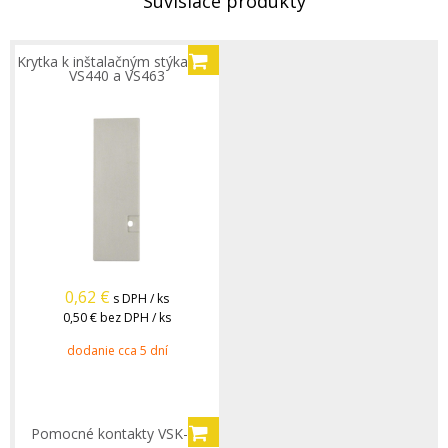
Súvisiace produkty
Krytka k inštalačným stýkačom
VS440 a VS463
0,62
€
s DPH / ks
0,50 €
bez DPH / ks
dodanie cca 5 dní
Pomocné kontakty VSK-20