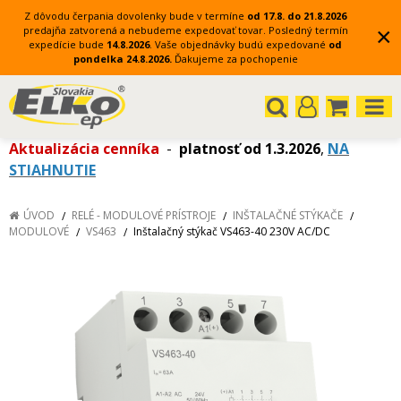
Z dôvodu čerpania dovolenky bude v termíne
od 17.8. do 21.8.2026
×
predajňa zatvorená a nebudeme expedovať tovar.
Posledný termín
expedície bude
14.8.2026
.
Vaše objednávky budú expedované
od
pondelka 24.8.2026.
Ďakujeme za pochopenie
Aktualizácia cenníka
-
platnosť od 1.3.2026
,
NA
STIAHNUTIE
ÚVOD
RELÉ - MODULOVÉ PRÍSTROJE
INŠTALAČNÉ STÝKAČE
MODULOVÉ
VS463
Inštalačný stýkač VS463-40 230V AC/DC