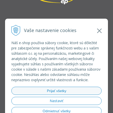
INFOLINKA
elkoep@elkoep.sk
Vaše nastavenie cookies
+421 37 6586 731
+421 907 982 328
Náš e-shop používa súbory cookie, ktoré sú dôležité
pre zabezpečenie správnej funkčnosti webu a s vašim
VŠETKO O NÁKUPE
súhlasom o.i. aj na personalizáciu, marketingové či
REGISTRÁCIA VEĽKOOBCHOD
analytické účely. Používaním našej webovej lokality
Formulár na odsúpenie od zmluvy
vyjadrujete súhlas s používaním všetkých súborov
Doprava a platba
cookie v súlade s našimi zásadami používania súborov
Všeobecné obchodné podmienky
cookie. Nesúhlas alebo odvolanie súhlasu môže
Reklamačný poriadok
nepriaznivo ovplyvniť určité vlastnosti a funkcie.
Ochrana osobných údajov
Používanie súborov cookies
Prijať všetky
Riešenie sporov online (RSO)
Nastaviť
Odmietnuť všetky