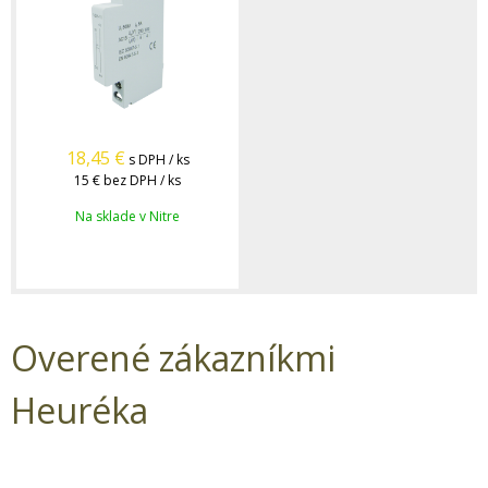
18,45
€
s DPH / ks
15 €
bez DPH / ks
Na sklade v Nitre
Overené zákazníkmi
Heuréka