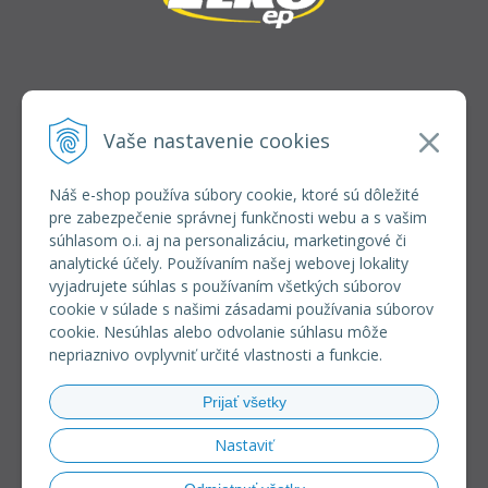
INFOLINKA
elkoep@elkoep.sk
Vaše nastavenie cookies
+421 37 6586 731
+421 907 982 328
Náš e-shop používa súbory cookie, ktoré sú dôležité
pre zabezpečenie správnej funkčnosti webu a s vašim
VŠETKO O NÁKUPE
súhlasom o.i. aj na personalizáciu, marketingové či
REGISTRÁCIA VEĽKOOBCHOD
analytické účely. Používaním našej webovej lokality
Formulár na odsúpenie od zmluvy
vyjadrujete súhlas s používaním všetkých súborov
Doprava a platba
cookie v súlade s našimi zásadami používania súborov
Všeobecné obchodné podmienky
cookie. Nesúhlas alebo odvolanie súhlasu môže
Reklamačný poriadok
nepriaznivo ovplyvniť určité vlastnosti a funkcie.
Ochrana osobných údajov
Používanie súborov cookies
Prijať všetky
Riešenie sporov online (RSO)
Nastaviť