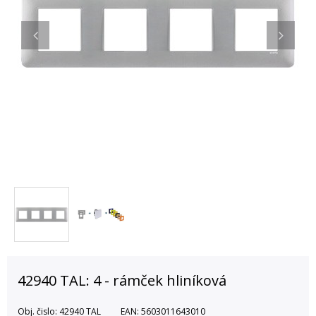
42940 TAL: 4 - rámček hliníková
Obj. čislo:
42940 TAL
EAN:
5603011643010