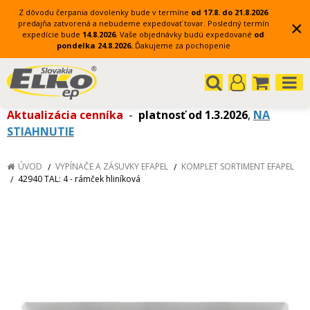
Z dôvodu čerpania dovolenky bude v termíne
od 17.8. do 21.8.2026
×
predajňa zatvorená a nebudeme expedovať tovar.
Posledný termín
expedície bude
14.8.2026
.
Vaše objednávky budú expedované
od
pondelka 24.8.2026.
Ďakujeme za pochopenie
Aktualizácia cenníka
-
platnosť od 1.3.2026
,
NA
STIAHNUTIE
ÚVOD
VYPÍNAČE A ZÁSUVKY EFAPEL
KOMPLET SORTIMENT EFAPEL
42940 TAL: 4 - rámček hliníková