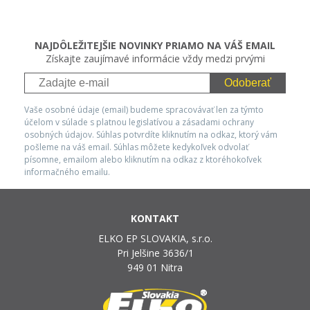
NAJDÔLEŽITEJŠIE NOVINKY PRIAMO NA VÁŠ EMAIL
Získajte zaujímavé informácie vždy medzi prvými
Odoberať
Vaše osobné údaje (email) budeme spracovávať len za týmto
účelom v súlade s platnou legislatívou a zásadami ochrany
osobných údajov. Súhlas potvrdíte kliknutím na odkaz, ktorý vám
pošleme na váš email. Súhlas môžete kedykoľvek odvolať
písomne, emailom alebo kliknutím na odkaz z ktoréhokoľvek
informačného emailu.
KONTAKT
ELKO EP SLOVAKIA, s.r.o.
Pri Jelšine 3636/1
949 01 Nitra