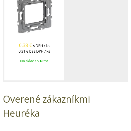
0,38
€
s DPH / ks
0,31 €
bez DPH / ks
Na sklade v Nitre
Overené zákazníkmi
Heuréka