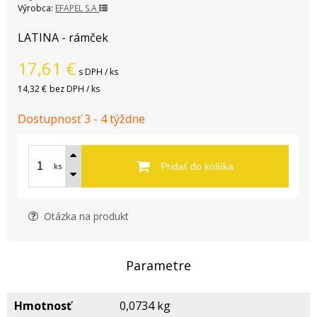
Výrobca:
EFAPEL S.A
LATINA - rámček
17,61
€
s DPH / ks
14,32 €
bez DPH / ks
Dostupnosť 3 - 4 týždne
ks
Pridať do košíka
Otázka na produkt
Parametre
Hmotnosť
0,0734 kg