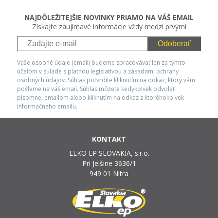
NAJDÔLEŽITEJŠIE NOVINKY PRIAMO NA VÁŠ EMAIL
Získajte zaujímavé informácie vždy medzi prvými
Odoberať
Vaše osobné údaje (email) budeme spracovávať len za týmto
účelom v súlade s platnou legislatívou a zásadami ochrany
osobných údajov. Súhlas potvrdíte kliknutím na odkaz, ktorý vám
pošleme na váš email. Súhlas môžete kedykoľvek odvolať
písomne, emailom alebo kliknutím na odkaz z ktoréhokoľvek
informačného emailu.
KONTAKT
ELKO EP SLOVAKIA, s.r.o.
Pri Jelšine 3636/1
949 01 Nitra