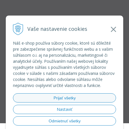
INFOLINKA
elkoep@elkoep.sk
Vaše nastavenie cookies
+421 37 6586 731
+421 907 982 328
Náš e-shop používa súbory cookie, ktoré sú dôležité
pre zabezpečenie správnej funkčnosti webu a s vašim
VŠETKO O NÁKUPE
súhlasom o.i. aj na personalizáciu, marketingové či
REGISTRÁCIA VEĽKOOBCHOD
analytické účely. Používaním našej webovej lokality
Formulár na odsúpenie od zmluvy
vyjadrujete súhlas s používaním všetkých súborov
Doprava a platba
cookie v súlade s našimi zásadami používania súborov
Všeobecné obchodné podmienky
cookie. Nesúhlas alebo odvolanie súhlasu môže
Reklamačný poriadok
nepriaznivo ovplyvniť určité vlastnosti a funkcie.
Ochrana osobných údajov
Používanie súborov cookies
Prijať všetky
Riešenie sporov online (RSO)
Nastaviť
Odmietnuť všetky
© 2026 eshop ELKO EP SLOVAKIA •
NextShop
&
e-shop Pohoda Connector
by