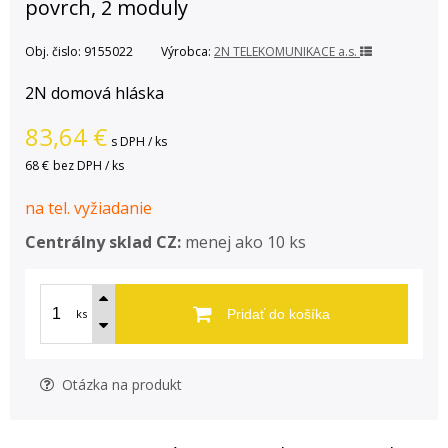
povrch, 2 moduly
Obj. čislo:
9155022
Výrobca:
2N TELEKOMUNIKACE a.s.
2N domová hláska
83,64
€
s DPH / ks
68 €
bez DPH / ks
na tel. vyžiadanie
Centrálny sklad CZ:
menej ako 10 ks
ks
Pridať do košíka
Otázka na produkt