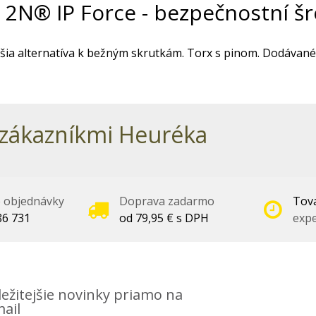
2N® IP Force - bezpečnostní šr
šia alternatíva k bežným skrutkám. Torx s pinom. Dodávan
zákazníkmi Heuréka
é objednávky
Doprava zadarmo
Tova
86 731
od 79,95 € s DPH
expe
ežitejšie novinky priamo na
ail