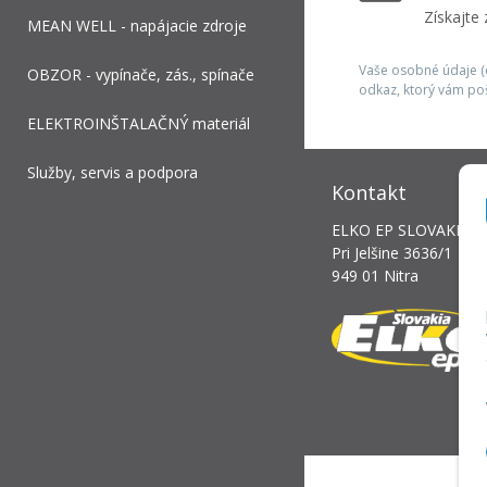
Získajte
MEAN WELL - napájacie zdroje
Vaše osobné údaje (e
OBZOR - vypínače, zás., spínače
odkaz, ktorý vám po
ELEKTROINŠTALAČNÝ materiál
Služby, servis a podpora
Kontakt
ELKO EP SLOVAKIA, s.
Pri Jelšine 3636/1
949 01 Nitra