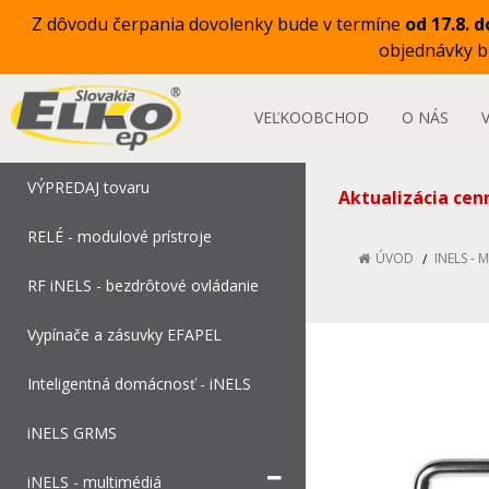
Z dôvodu čerpania dovolenky bude v termíne
od 17.8. d
objednávky 
VEĽKOOBCHOD
O NÁS
VÝPREDAJ tovaru
Aktualizácia cen
RELÉ - modulové prístroje
ÚVOD
INELS - 
RF iNELS - bezdrôtové ovládanie
Vypínače a zásuvky EFAPEL
Inteligentná domácnosť - iNELS
iNELS GRMS
iNELS - multimédiá