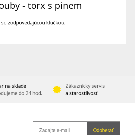
ouby - torx s pinem
é so zodpovedajúcou kľučkou.
r na sklade
Zákaznícky servis
dujeme do 24 hod.
a starostlivosť
Odoberať