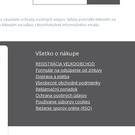
 a zásadami ochrany osobných údajov. Súhlas potvrdíte kliknutím na
 kliknutím na odkaz z ktoréhokoľvek informačného emailu.
Všetko o nákupe
REGISTRÁCIA VEĽKOOBCHOD
Formulár na odsúpenie od zmluvy
Doprava a platba
Všeobecné obchodné podmienky
Reklamačný poriadok
Ochrana osobných údajov
Používanie súborov cookies
Riešenie sporov online (RSO)
da Connector
by
NextCom s.r.o.