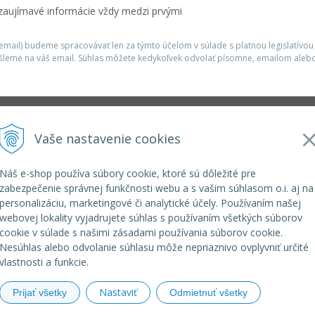
 zaujímavé informácie vždy medzi prvými
mail) budeme spracovávať len za týmto účelom v súlade s platnou legislatívou
šleme na váš email. Súhlas môžete kedykoľvek odvolať písomne, emailom alebo
Infolinka
Vaše nastavenie cookies
r.o.
elkoep@elkoep.sk
+421 37 6586 731
Náš e-shop používa súbory cookie, ktoré sú dôležité pre
+421 907 982 328
zabezpečenie správnej funkčnosti webu a s vašim súhlasom o.i. aj na
personalizáciu, marketingové či analytické účely. Používaním našej
webovej lokality vyjadrujete súhlas s používaním všetkých súborov
cookie v súlade s našimi zásadami používania súborov cookie.
Nesúhlas alebo odvolanie súhlasu môže nepriaznivo ovplyvniť určité
vlastnosti a funkcie.
Nastaviť
Prijať všetky
Odmietnuť všetky
© 2026 eshop ELKO EP SLOVAKIA •
NextShop
&
e-shop Poho