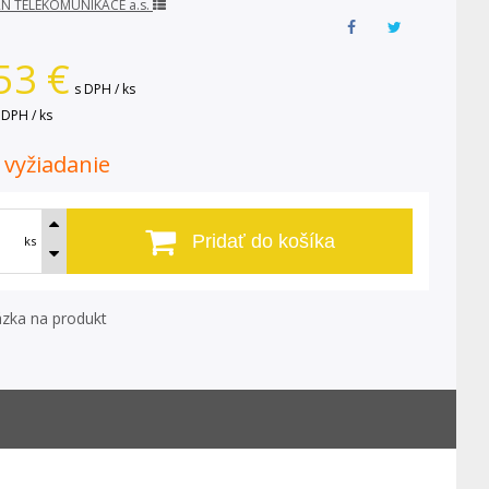
2N TELEKOMUNIKACE a.s.
53
€
s DPH / ks
 DPH / ks
. vyžiadanie
Pridať do košíka
ks
zka na produkt