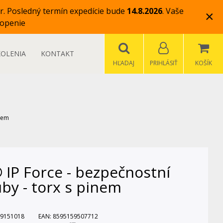
r.
Posledný termín expedície bude
14.8.2026
.
Vaše
×
openie
KOLENIA
KONTAKT
HĽADAJ
PRIHLÁSIŤ
KOŠÍK
inem
 IP Force - bezpečnostní
by - torx s pinem
9151018
EAN:
8595159507712