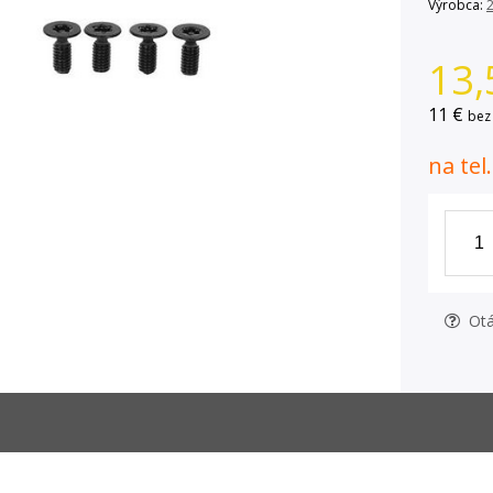
Výrobca:
13,
11 €
bez
na tel
Otá