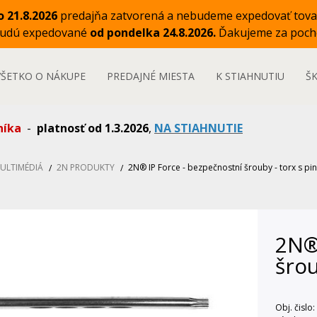
o 21.8.2026
predajňa zatvorená a nebudeme expedovať tova
budú expedované
od pondelka 24.8.2026.
Ďakujeme za poch
VŠETKO O NÁKUPE
PREDAJNÉ MIESTA
K STIAHNUTIU
Š
níka
-
platnosť od 1.3.2026
,
NA STIAHNUTIE
MULTIMÉDIÁ
2N PRODUKTY
2N® IP Force - bezpečnostní šrouby - torx s p
2N®
šrou
Obj. čislo: