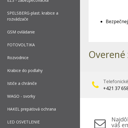
EZS - zabezpečovačka
SPELSBERG-plast. krabice a
rozvádzače
Bezpečnej
GSM ovládanie
FOTOVOLTIKA
Overené 
Rozvodnice
Krabice do podlahy
Telefonick
Ističe a chrániče
+421 37 65
WAGO - svorky
HAKEL prepäťová ochrana
Najdôl
LED OSVETLENIE
váš em