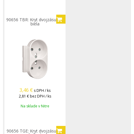
90656 TBR: Kryt dvojzásuvky,
biela
3,46
€
s DPH / ks
2,81 €
bez DPH / ks
Na sklade v Nitre
90656 TGE: Kryt dvojzásuvky,