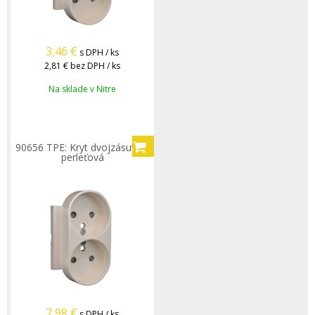
3,46
€
s DPH / ks
2,81 €
bez DPH / ks
Na sklade v Nitre
90656 TPE: Kryt dvojzásuvky,
perleťová
7,98
€
s DPH / ks