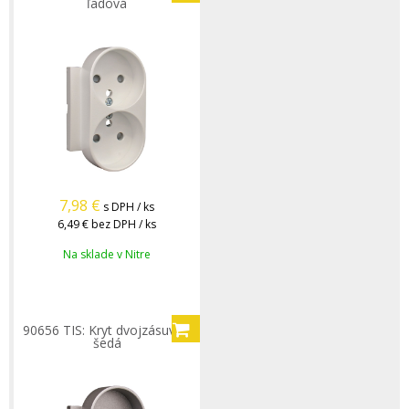
ľadová
7,98
€
s DPH / ks
6,49 €
bez DPH / ks
Na sklade v Nitre
90656 TIS: Kryt dvojzásuvky,
šedá