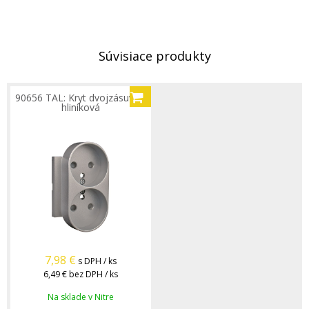
Súvisiace produkty
90656 TAL: Kryt dvojzásuvky,
hliníková
7,98
€
s DPH / ks
6,49 €
bez DPH / ks
Na sklade v Nitre