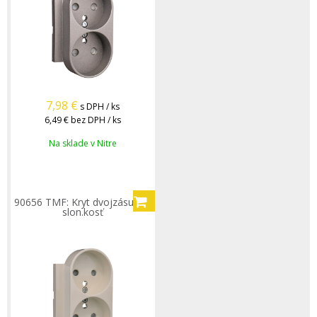
7,98
€
s DPH / ks
6,49 €
bez DPH / ks
Na sklade v Nitre
90656 TMF: Kryt dvojzásuvky,
slon.kosť