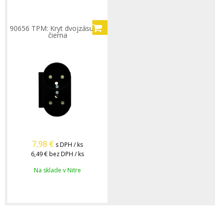
90656 TPM: Kryt dvojzásuvky,
čierna
7,98
€
s DPH / ks
6,49 €
bez DPH / ks
Na sklade v Nitre