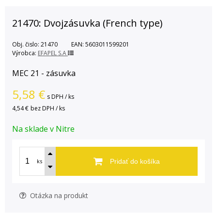
21470: Dvojzásuvka (French type)
Obj. čislo:
21470
EAN:
5603011599201
Výrobca:
EFAPEL S.A
MEC 21 - zásuvka
5,58
€
s DPH / ks
4,54 €
bez DPH / ks
Na sklade v Nitre
ks
Pridať do košíka
Otázka na produkt