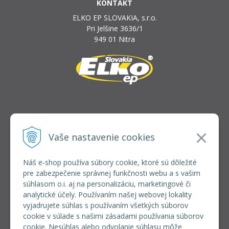
KONTAKT
ELKO EP SLOVAKIA, s.r.o.
Pri Jelšine 3636/1
949 01 Nitra
INFOLINKA
elkoep@elkoep.sk
Vaše nastavenie cookies
+421 37 6586 731
+421 907 982 328
Náš e-shop používa súbory cookie, ktoré sú dôležité
pre zabezpečenie správnej funkčnosti webu a s vašim
VŠETKO O NÁKUPE
súhlasom o.i. aj na personalizáciu, marketingové či
REGISTRÁCIA VEĽKOOBCHOD
analytické účely. Používaním našej webovej lokality
Formulár na odsúpenie od zmluvy
vyjadrujete súhlas s používaním všetkých súborov
Doprava a platba
cookie v súlade s našimi zásadami používania súborov
Všeobecné obchodné podmienky
cookie. Nesúhlas alebo odvolanie súhlasu môže