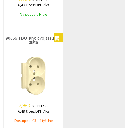
6,49 €
bez DPH / ks
Na sklade v Nitre
90656 TDU: Kryt dvojzásuvky,
zlatá
7,98
€
s DPH / ks
6,49 €
bez DPH / ks
Dostupnosť 3 - 4 týždne