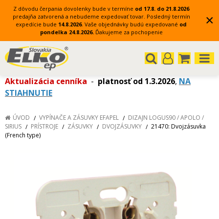
Z dôvodu čerpania dovolenky bude v termíne
od 17.8. do 21.8.2026
×
predajňa zatvorená a nebudeme expedovať tovar.
Posledný termín
expedície bude
14.8.2026
.
Vaše objednávky budú expedované
od
pondelka 24.8.2026.
Ďakujeme za pochopenie
Aktualizácia cenníka
-
platnosť od 1.3.2026
,
NA
STIAHNUTIE
ÚVOD
VYPÍNAČE A ZÁSUVKY EFAPEL
DIZAJN LOGUS90 / APOLO /
SIRIUS
PRÍSTROJE
ZÁSUVKY
DVOJZÁSUVKY
21470: Dvojzásuvka
(French type)